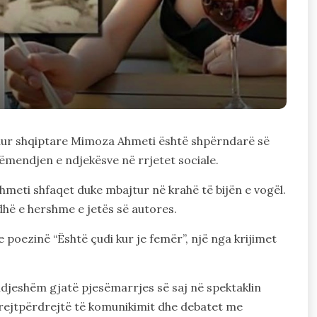
ohur shqiptare Mimoza Ahmeti është shpërndarë së
ëmendjen e ndjekësve në rrjetet sociale.
hmeti shfaqet duke mbajtur në krahë të bijën e vogël.
dhë e hershme e jetës së autores.
poezinë “Është çudi kur je femër”, një nga krijimet
ndjeshëm gjatë pjesëmarrjes së saj në spektaklin
e drejtpërdrejtë të komunikimit dhe debatet me