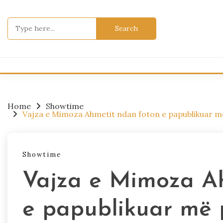
Skip
to
Search
content
for:
Home
Showtime
Vajza e Mimoza Ahmetit ndan foton e papublikuar më
Showtime
Vajza e Mimoza A
e papublikuar më 