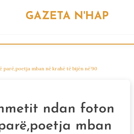
GAZETA N'HAP
 parë,poetja mban në krahë të bijën në’90
hmetit ndan foton
parë,poetja mban