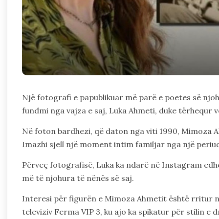
Një fotografi e papublikuar më parë e poetes së nj
fundmi nga vajza e saj, Luka Ahmeti, duke tërhequr v
Në foton bardhezi, që daton nga viti 1990, Mimoza A
Imazhi sjell një moment intim familjar nga një periu
Përveç fotografisë, Luka ka ndarë në Instagram edhe 
më të njohura të nënës së saj.
Interesi për figurën e Mimoza Ahmetit është rritur 
televiziv Ferma VIP 3, ku ajo ka spikatur për stilin 