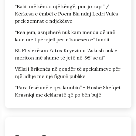
“Babi, më këndo një këngë, por jo rap!” /
Kërkesa e ëmbël e Poem Blu ndaj Ledri Vulës
prek zemrat e ndjekësve
“Rea jem, asnjeherë nuk kam mendu që unë
kam me t’përcjell për n’banesën e” fundit
BUFI vlerëson Fatos Kryeziun: “Askush nuk e
meriton më shumë të jetë në ‘5€’ se ai”
Vëllai i Brikenës në qendër të spekulimeve për
një lidhje me një figurë publike
“Para fesë unë e qes kombin” – Hoxhë Shefqet
Krasniqi me deklaratë që po bën bujë