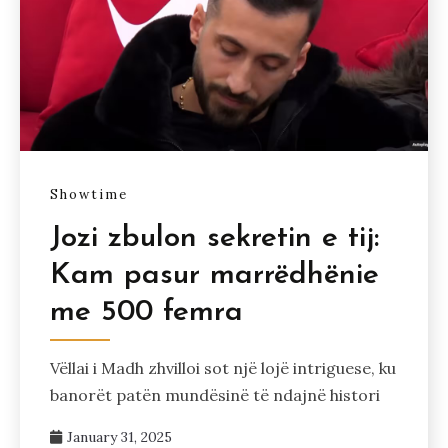
Showtime
Jozi zbulon sekretin e tij:
Kam pasur marrëdhënie
me 500 femra
Vëllai i Madh zhvilloi sot një lojë intriguese, ku
banorët patën mundësinë të ndajnë histori
January 31, 2025