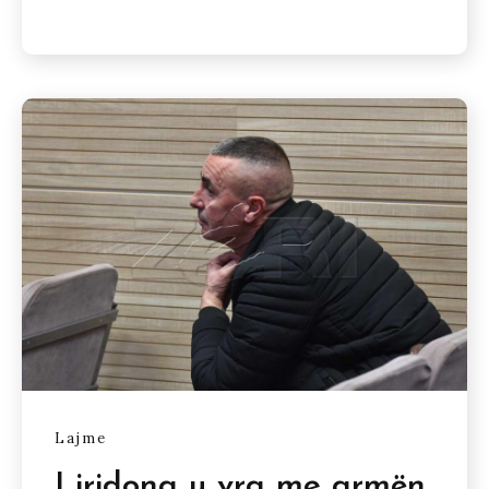
Lajme
Liridona u vra me armën