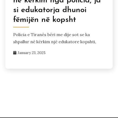
në kërkim nga policia, ja
si edukatorja dhunoi
fëmijën në kopsht
Policia e Tiranës bëri me dije sot se ka
shpallur në kërkim një edukatore kopshti,
January 23, 2025
Posts
pagination