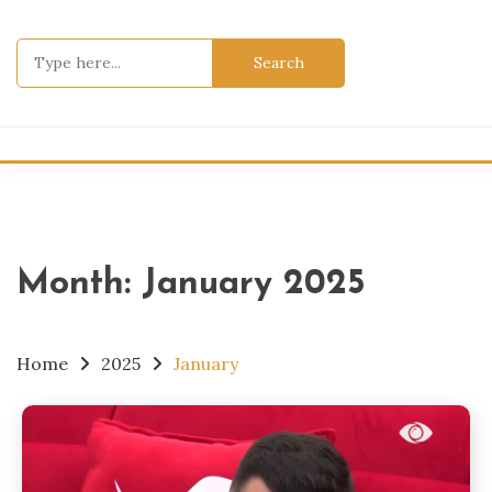
Skip
to
Search
content
for:
Month:
January 2025
Home
2025
January