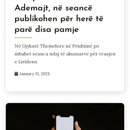
Ademajt, në seancë
publikohen për herë të
parë disa pamje
Në Gjykatë Themelore në Prishtinë po
mbahet seanca ndaj të akuzuarve për vrasjen
e Liridona
January 31, 2025