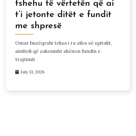
fshehu të vërtetën që ai
t’i jetonte ditët e fundit
me shpresë
Omar buzëqeshi teksa i ra ziles së spitalit,
simboli që zakonisht shënon fundin e
trajtimit
July 13, 2026