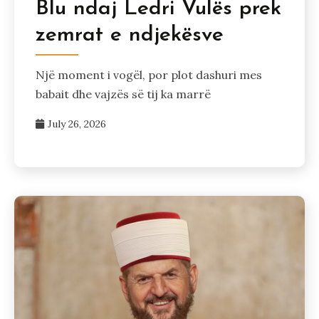
Blu ndaj Ledri Vulës prek
zemrat e ndjekësve
Një moment i vogël, por plot dashuri mes
babait dhe vajzës së tij ka marrë
July 26, 2026