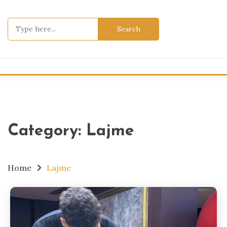
Skip
to
Search
content
for:
Category:
Lajme
Home
Lajme