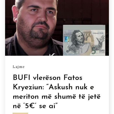
Lajme
BUFI vlerëson Fatos
Kryeziun: “Askush nuk e
meriton më shumë të jetë
në ‘5€’ se ai”