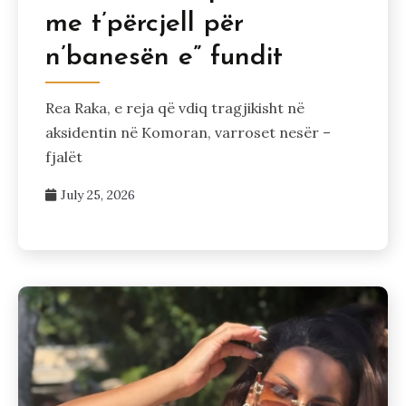
me t’përcjell për
n’banesën e” fundit
Rea Raka, e reja që vdiq tragjikisht në
aksidentin në Komoran, varroset nesër –
fjalët
July 25, 2026