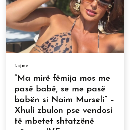
Lajme
“Ma mirë fëmija mos me
pasë babë, se me pasë
babën si Naim Murseli” –
Xhuli zbulon pse vendosi
të mbetet shtatzënë