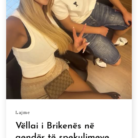
Lajme
Vëllai i Brikenës në
qendër të spekulimeve