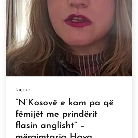
Lajme
“N’Kosovë e kam pa që
fëmijët me prindërit
flasin anglisht” –
mërgimtarja Hava