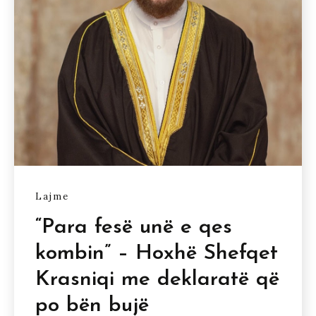
Lajme
“Para fesë unë e qes
kombin” – Hoxhë Shefqet
Krasniqi me deklaratë që
po bën bujë