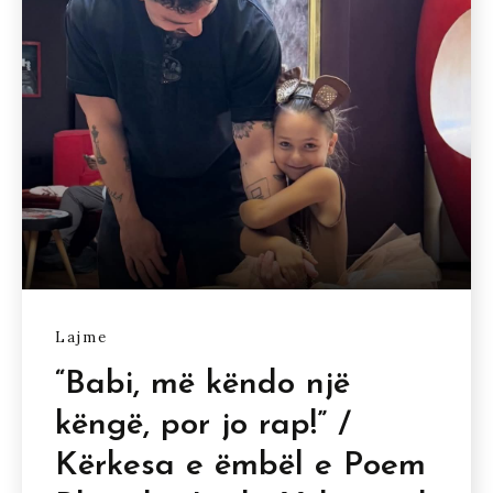
Lajme
“Babi, më këndo një
këngë, por jo rap!” /
Kërkesa e ëmbël e Poem