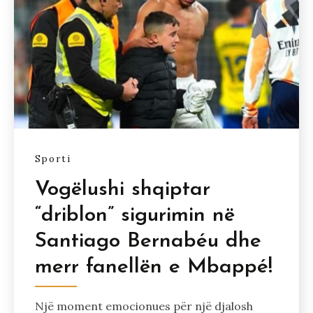
Sporti
Vogëlushi shqiptar
“driblon” sigurimin në
Santiago Bernabéu dhe
merr fanellën e Mbappé!
Një moment emocionues për një djalosh