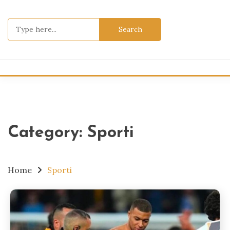
Skip
to
Search
content
for:
Category:
Sporti
Home
Sporti