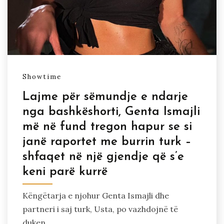
Showtime
Lajme për sëmundje e ndarje
nga bashkëshorti, Genta Ismajli
më në fund tregon hapur se si
janë raportet me burrin turk –
shfaqet në një gjendje që s’e
keni parë kurrë
Këngëtarja e njohur Genta Ismajli dhe
partneri i saj turk, Usta, po vazhdojnë të
duken