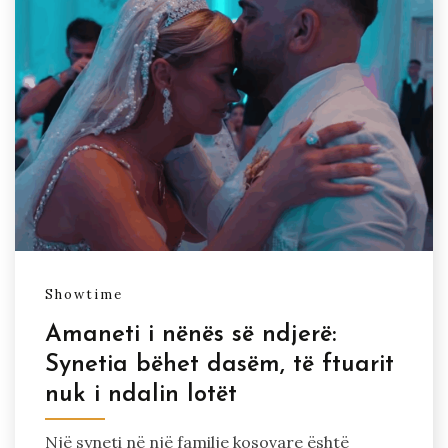
Showtime
Amaneti i nënës së ndjerë:
Synetia bëhet dasëm, të ftuarit
nuk i ndalin lotët
Një syneti në një familje kosovare është