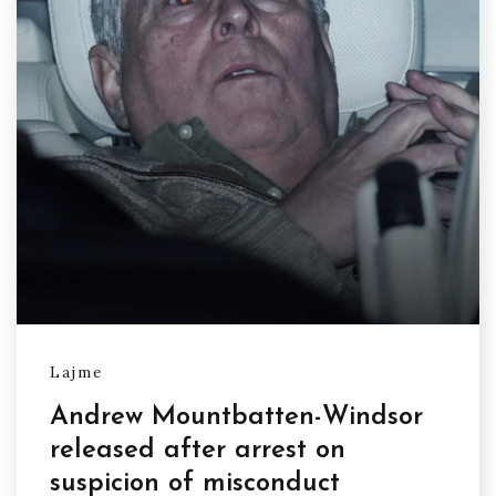
Lajme
Andrew Mountbatten-Windsor
released after arrest on
suspicion of misconduct