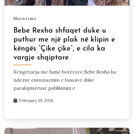
Showtime
Bebe Rexha shfaqet duke u
puthur me një plak në klipin e
këngës “Çike çike”, e cila ka
vargje shqiptare
Këngëtarja me famë botërore Bebe Rexha ka
ndezur entuziazmin e fansave duke
paralajmëruar publikimin e
February 19, 2026