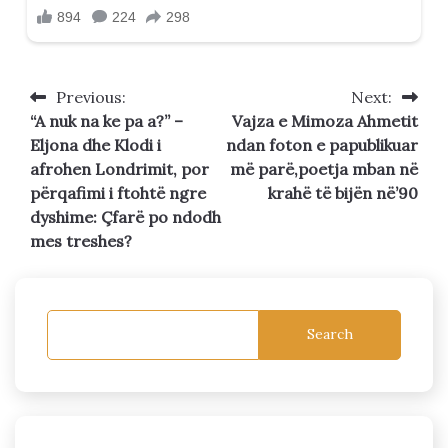
Previous:
Next:
Post
“A nuk na ke pa a?” –
Vajza e Mimoza Ahmetit
navigation
Eljona dhe Klodi i
ndan foton e papublikuar
afrohen Londrimit, por
më parë,poetja mban në
përqafimi i ftohtë ngre
krahë të bijën në’90
dyshime: Çfarë po ndodh
mes treshes?
Search