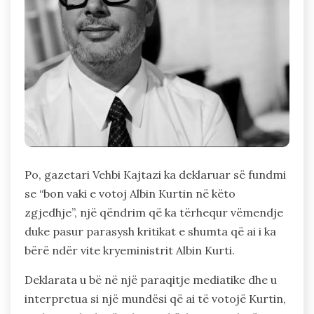
Po, gazetari Vehbi Kajtazi ka deklaruar së fundmi
se “bon vaki e votoj Albin Kurtin në këto
zgjedhje”, një qëndrim që ka tërhequr vëmendje
duke pasur parasysh kritikat e shumta që ai i ka
bërë ndër vite kryeministrit Albin Kurti.
Deklarata u bë në një paraqitje mediatike dhe u
interpretua si një mundësi që ai të votojë Kurtin,