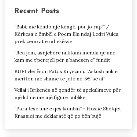
Recent Posts
“Babi, më këndo një këngë, por jo rap!” /
Kërkesa e ëmbël e Poem Blu ndaj Ledri Vulës
prek zemrat e ndjekësve
“Rea jem, asnjeherë nuk kam mendu që unë
kam me t’përcjell për n’banesën e” fundit
BUFI vlerëson Fatos Kryeziun: “Askush nuk e
meriton më shumë të jetë në ‘5€’ se ai”
Vëllai i Brikenës në qendër të spekulimeve për
një lidhje me një figurë publike
“Para fesë unë e qes kombin” – Hoxhë Shefqet
Krasniqi me deklaratë që po bën bujë