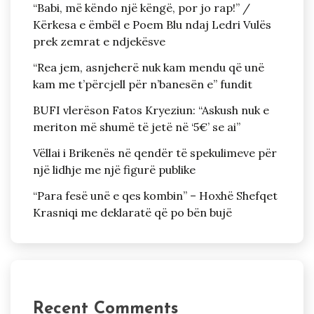
“Babi, më këndo një këngë, por jo rap!” /
Kërkesa e ëmbël e Poem Blu ndaj Ledri Vulës
prek zemrat e ndjekësve
“Rea jem, asnjeherë nuk kam mendu që unë
kam me t’përcjell për n’banesën e” fundit
BUFI vlerëson Fatos Kryeziun: “Askush nuk e
meriton më shumë të jetë në ‘5€’ se ai”
Vëllai i Brikenës në qendër të spekulimeve për
një lidhje me një figurë publike
“Para fesë unë e qes kombin” – Hoxhë Shefqet
Krasniqi me deklaratë që po bën bujë
Recent Comments