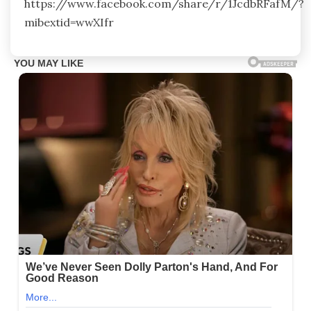
https://www.facebook.com/share/r/1JcdbRFafM/?
mibextid=wwXIfr