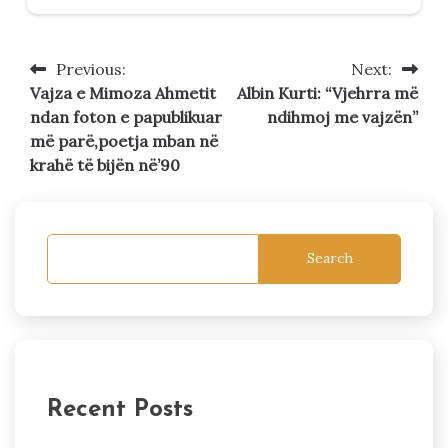
Previous:
Next:
Post
Vajza e Mimoza Ahmetit
Albin Kurti: “Vjehrra më
navigation
ndan foton e papublikuar
ndihmoj me vajzën”
më parë,poetja mban në
krahë të bijën në’90
Search
Recent Posts