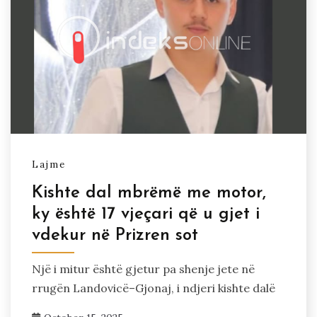
Lajme
Kishte dal mbrëmë me motor,
ky është 17 vjeçari që u gjet i
vdekur në Prizren sot
Një i mitur është gjetur pa shenje jete në
rrugën Landovicë–Gjonaj, i ndjeri kishte dalë