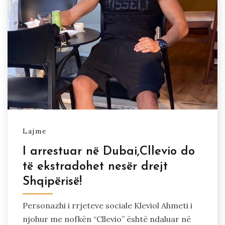
Lajme
I arrestuar në Dubai,Cllevio do
të ekstradohet nesër drejt
Shqipërisë!
Personazhi i rrjeteve sociale Kleviol Ahmeti i
njohur me nofkën “Cllevio” është ndaluar në