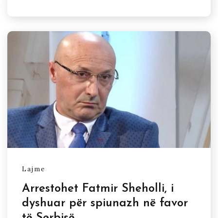
Lajme
Arrestohet Fatmir Sheholli, i
dyshuar për spiunazh në favor
të Serbisë