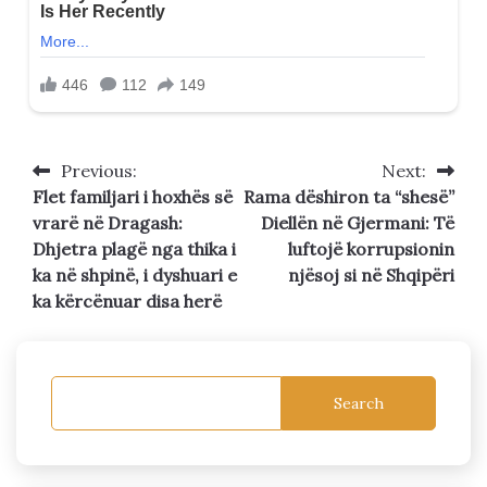
Previous:
Next:
Post
Flet familjari i hoxhës së
Rama dëshiron ta “shesë”
navigation
vrarë në Dragash:
Diellën në Gjermani: Të
Dhjetra plagë nga thika i
luftojë korrupsionin
ka në shpinë, i dyshuari e
njësoj si në Shqipëri
ka kërcënuar disa herë
Search