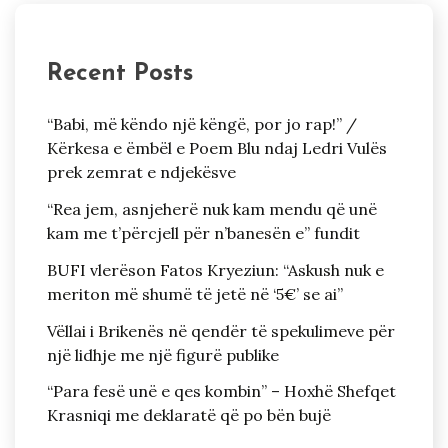
Recent Posts
“Babi, më këndo një këngë, por jo rap!” /
Kërkesa e ëmbël e Poem Blu ndaj Ledri Vulës
prek zemrat e ndjekësve
“Rea jem, asnjeherë nuk kam mendu që unë
kam me t’përcjell për n’banesën e” fundit
BUFI vlerëson Fatos Kryeziun: “Askush nuk e
meriton më shumë të jetë në ‘5€’ se ai”
Vëllai i Brikenës në qendër të spekulimeve për
një lidhje me një figurë publike
“Para fesë unë e qes kombin” – Hoxhë Shefqet
Krasniqi me deklaratë që po bën bujë