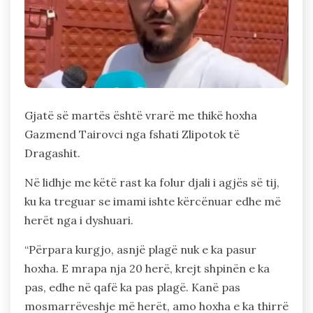
Gjatë së martës është vrarë me thikë hoxha
Gazmend Tairovci nga fshati Zlipotok të
Dragashit.
Në lidhje me këtë rast ka folur djali i agjës së tij,
ku ka treguar se imami ishte kërcënuar edhe më
herët nga i dyshuari.
“Përpara kurgjo, asnjë plagë nuk e ka pasur
hoxha. E mrapa nja 20 herë, krejt shpinën e ka
pas, edhe në qafë ka pas plagë. Kanë pas
mosmarrëveshje më herët, amo hoxha e ka thirrë