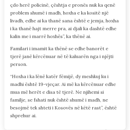
çdo herë policinë, çështja e pronës nuk ka qenë
problem shumë i madh, hoxha e ka kositë një
livadh, edhe ai ka thanë sana është e jemja, hoxha
i ka thanë hajt merre pra, ai djali ka dashtë edhe
kalin me i marrë hoxhës”, ka thënë ai.
Familari i imamit ka thënë se edhe banorët e
tjerë janë kërcënuar në të kaluarën nga i njëjti
person.
“Hoxha i ka lënë katër fëmijë, dy meshkuj ku i
madhi është 19-vjeçar. Ai më ka kërcënuar edhe
mua më herët e disa të tjerë. Ne njihemi si
familje, se fshati nuk është shumë i madh, ne
besojmë tek shteti i Kosovës në këtë rast”, është
shprehur ai.