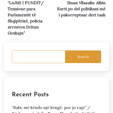
“LAJMI I FUNDIT/
Sinan Vllasaliu: Albin
navigation
Tensione para
Kurti po del politikani më
Parlamentit të
i pakorruptuar deri tash
Shqipërisë, policia
arreston Dritan
Goxhajn”
Search
Recent Posts
“Babi, më këndo një këngë, por jo rap!” /