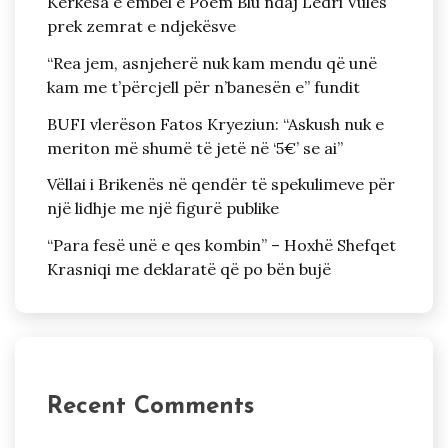
Kërkesa e ëmbël e Poem Blu ndaj Ledri Vulës
prek zemrat e ndjekësve
“Rea jem, asnjeherë nuk kam mendu që unë
kam me t’përcjell për n’banesën e” fundit
BUFI vlerëson Fatos Kryeziun: “Askush nuk e
meriton më shumë të jetë në ‘5€’ se ai”
Vëllai i Brikenës në qendër të spekulimeve për
një lidhje me një figurë publike
“Para fesë unë e qes kombin” – Hoxhë Shefqet
Krasniqi me deklaratë që po bën bujë
Recent Comments