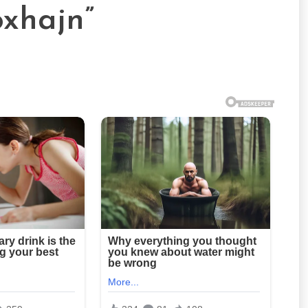
oxhajn”