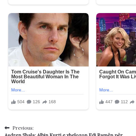
Previous:
Post
Asdren Shala: Albin Kurti e xhelozon Edi Ramën për