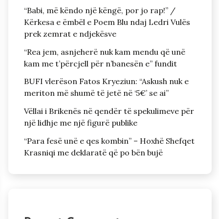
“Babi, më këndo një këngë, por jo rap!” /
Kërkesa e ëmbël e Poem Blu ndaj Ledri Vulës
prek zemrat e ndjekësve
“Rea jem, asnjeherë nuk kam mendu që unë
kam me t’përcjell për n’banesën e” fundit
BUFI vlerëson Fatos Kryeziun: “Askush nuk e
meriton më shumë të jetë në ‘5€’ se ai”
Vëllai i Brikenës në qendër të spekulimeve për
një lidhje me një figurë publike
“Para fesë unë e qes kombin” – Hoxhë Shefqet
Krasniqi me deklaratë që po bën bujë