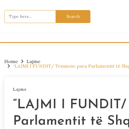
Skip
to
Search
content
for:
Home
Lajme
“LAJMI I FUNDIT/ Tensione para Parlamentit të Shqi
Lajme
“LAJMI I FUNDIT/ 
Parlamentit të Shqi