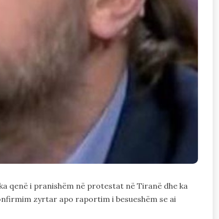
 ka qenë i pranishëm në protestat në Tiranë dhe ka
konfirmim zyrtar apo raportim i besueshëm se ai