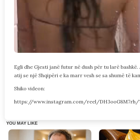
Egli dhe Gjesti janë futur në dush për tu larë bashkë. 
atij se një Shqipëri e ka marr vesh se sa shumë të ka
Shiko videon:
https://www.instagram.com/reel/DH3ooG8M7rh