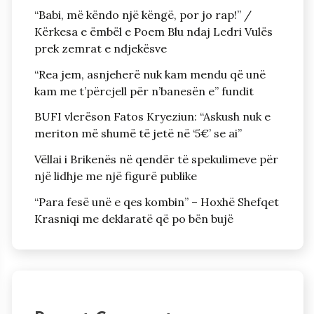
“Babi, më këndo një këngë, por jo rap!” /
Kërkesa e ëmbël e Poem Blu ndaj Ledri Vulës
prek zemrat e ndjekësve
“Rea jem, asnjeherë nuk kam mendu që unë
kam me t’përcjell për n’banesën e” fundit
BUFI vlerëson Fatos Kryeziun: “Askush nuk e
meriton më shumë të jetë në ‘5€’ se ai”
Vëllai i Brikenës në qendër të spekulimeve për
një lidhje me një figurë publike
“Para fesë unë e qes kombin” – Hoxhë Shefqet
Krasniqi me deklaratë që po bën bujë