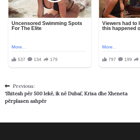
Previous:
Post
‘Shitesh për 500 lekë, ik në Dubai’, Krisa dhe Xheneta
navigation
përplasen ashpër