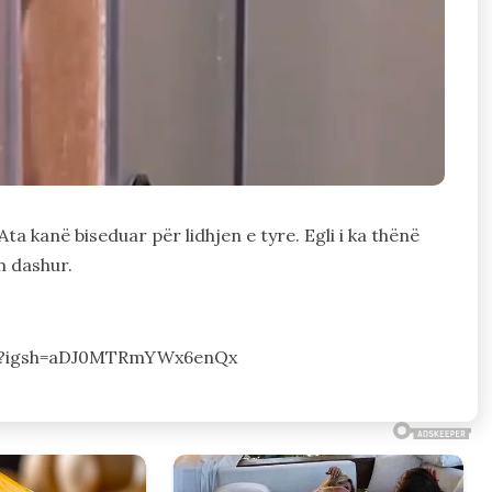
Ata kanë biseduar për lidhjen e tyre. Egli i ka thënë
m dashur.
/?igsh=aDJ0MTRmYWx6enQx