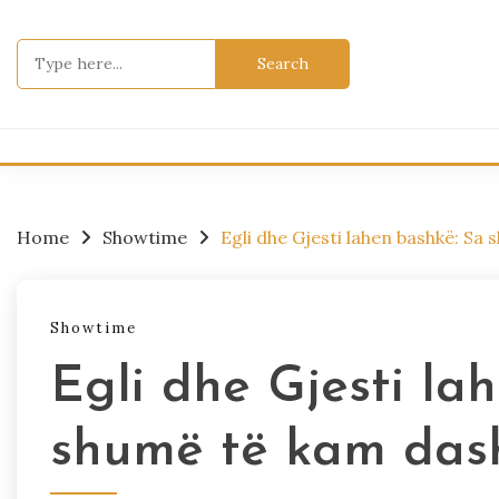
Skip
to
Search
content
for:
Home
Showtime
Egli dhe Gjesti lahen bashkë: Sa
Showtime
Egli dhe Gjesti la
shumë të kam dash