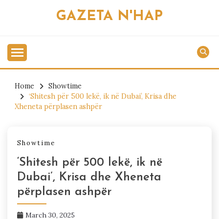
Skip
GAZETA N'HAP
to
content
Home
Showtime
‘Shitesh për 500 lekë, ik në Dubai’, Krisa dhe
Xheneta përplasen ashpër
Showtime
‘Shitesh për 500 lekë, ik në
Dubai’, Krisa dhe Xheneta
përplasen ashpër
March 30, 2025