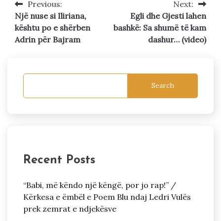
Previous:
Next:
Post
Një nuse si Iliriana,
Egli dhe Gjesti lahen
navigation
kështu po e shërben
bashkë: Sa shumë të kam
Adrin për Bajram
dashur… (video)
Search
Recent Posts
“Babi, më këndo një këngë, por jo rap!” /
Kërkesa e ëmbël e Poem Blu ndaj Ledri Vulës
prek zemrat e ndjekësve