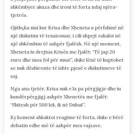
shkëmbyer akuza dhe ironi të forta ndaj njëra-
tjetrës.
Gjithçka nisi kur Krisa dhe Xheneta u përfshinë në
një diskutim të tensionuar, i cili shpejt eskaloi në
një shkëmbim të ashpër fjalësh. Në një moment,
Xheneta iu drejtua Krisës me fjalët: “Të jap 20
euro dhe mos fol për mua!”, duke lënë të kuptohet
se nuk dëshironte të ishte pjesë e diskutimeve të
saj.
Nga ana tjetër, Krisa nuk e la pa përgjigje dhe iu
kundërpërgjigj ashpër Xhenetës me fjalët:
“Shitesh për 500 lek, ik në Dubai!”.
Ky koment shkaktoi reagime të forta, duke e bërë
debatin edhe më të ashpër mes vajzave.