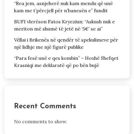
“Rea jem, asnjeherë nuk kam mendu që unë
kam me t’përcjell për n’banesën e” fundit
BUFI vlerëson Fatos Kryeziun: “Askush nuk e
meriton më shumë të jetë në ‘5€’ se ai”
Vëllai i Brikenës në qendër të spekulimeve për
një lidhje me një figurë publike
“Para fesë unë e qes kombin” – Hoxhë Shefqet
Krasniqi me deklaratë që po bën bujë
Recent Comments
No comments to show.