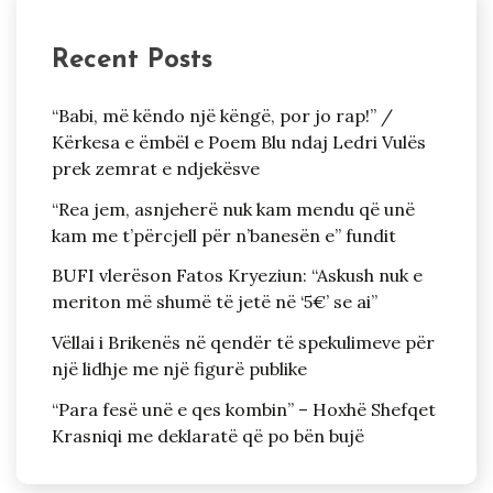
Recent Posts
“Babi, më këndo një këngë, por jo rap!” /
Kërkesa e ëmbël e Poem Blu ndaj Ledri Vulës
prek zemrat e ndjekësve
“Rea jem, asnjeherë nuk kam mendu që unë
kam me t’përcjell për n’banesën e” fundit
BUFI vlerëson Fatos Kryeziun: “Askush nuk e
meriton më shumë të jetë në ‘5€’ se ai”
Vëllai i Brikenës në qendër të spekulimeve për
një lidhje me një figurë publike
“Para fesë unë e qes kombin” – Hoxhë Shefqet
Krasniqi me deklaratë që po bën bujë