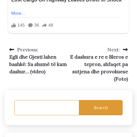
Previous:
Next:
Post
Egli dhe Gjesti lahen
E dashura e re e Bleros e
navigation
bashkë: Sa shumë të kam
tepron, shfaqet pa
dashur… (video)
sutjena dhe provokuese
(Foto)
Search