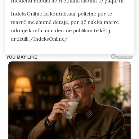
Incidenti ndodhi në rrethana akoma të paqarta.
IndeksOnline ka kontaktuar policinë për të
marrë më shumë detaje, por që nuk ka marrë
ndonjë konfirmim deri në publikim të këtij
artikulli./IndeksOnline/