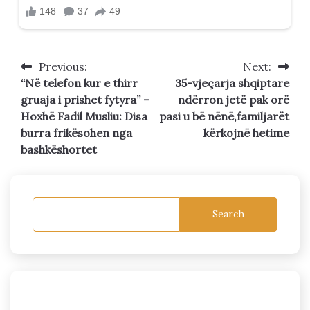
Previous:
Next:
Post
“Në telefon kur e thirr
35-vjeçarja shqiptare
navigation
gruaja i prishet fytyra” –
ndërron jetë pak orë
Hoxhë Fadil Musliu: Disa
pasi u bë nënë,familjarët
burra frikësohen nga
kërkojnë hetime
bashkëshortet
Search