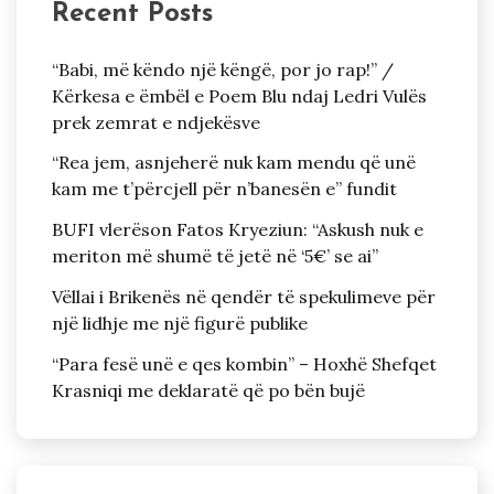
Recent Posts
“Babi, më këndo një këngë, por jo rap!” /
Kërkesa e ëmbël e Poem Blu ndaj Ledri Vulës
prek zemrat e ndjekësve
“Rea jem, asnjeherë nuk kam mendu që unë
kam me t’përcjell për n’banesën e” fundit
BUFI vlerëson Fatos Kryeziun: “Askush nuk e
meriton më shumë të jetë në ‘5€’ se ai”
Vëllai i Brikenës në qendër të spekulimeve për
një lidhje me një figurë publike
“Para fesë unë e qes kombin” – Hoxhë Shefqet
Krasniqi me deklaratë që po bën bujë