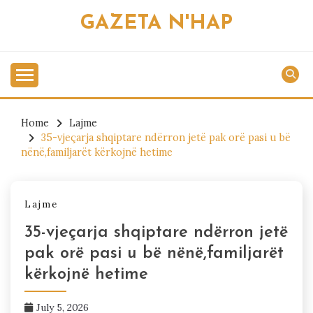
Skip
GAZETA N'HAP
to
content
Home
Lajme
35-vjeçarja shqiptare ndërron jetë pak orë pasi u bë
nënë,familjarët kërkojnë hetime
Lajme
35-vjeçarja shqiptare ndërron jetë
pak orë pasi u bë nënë,familjarët
kërkojnë hetime
July 5, 2026