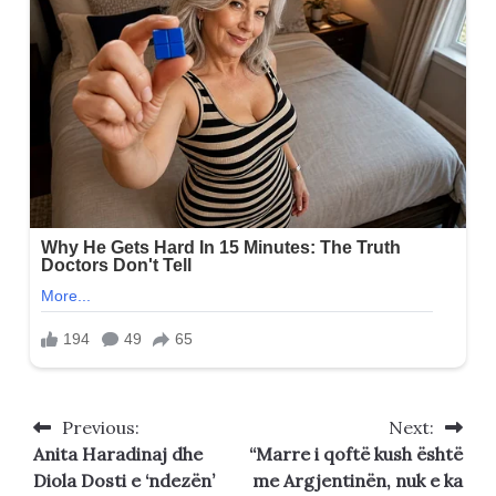
Previous:
Next:
Post
Anita Haradinaj dhe
“Marre i qoftë kush është
navigation
Diola Dosti e ‘ndezën’
me Argjentinën, nuk e ka