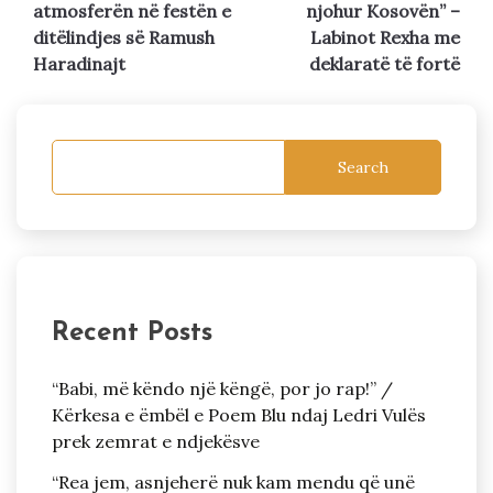
atmosferën në festën e
njohur Kosovën” –
ditëlindjes së Ramush
Labinot Rexha me
Haradinajt
deklaratë të fortë
Search
Recent Posts
“Babi, më këndo një këngë, por jo rap!” /
Kërkesa e ëmbël e Poem Blu ndaj Ledri Vulës
prek zemrat e ndjekësve
“Rea jem, asnjeherë nuk kam mendu që unë