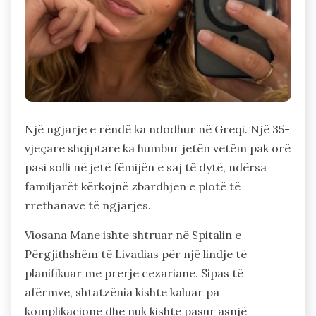
Një ngjarje e rëndë ka ndodhur në Greqi. Një 35-
vjeçare shqiptare ka humbur jetën vetëm pak orë
pasi solli në jetë fëmijën e saj të dytë, ndërsa
familjarët kërkojnë zbardhjen e plotë të
rrethanave të ngjarjes.
Viosana Mane ishte shtruar në Spitalin e
Përgjithshëm të Livadias për një lindje të
planifikuar me prerje cezariane. Sipas të
afërmve, shtatzënia kishte kaluar pa
komplikacione dhe nuk kishte pasur asnjë