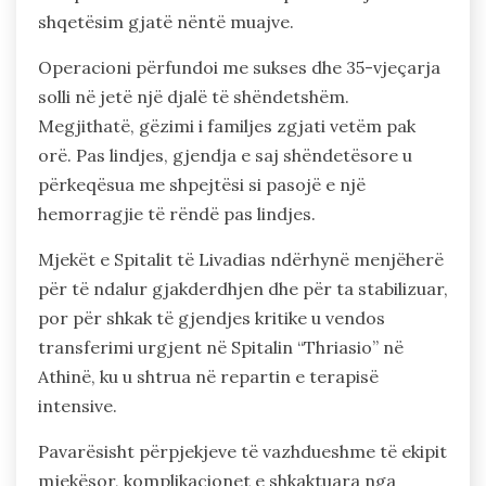
shqetësim gjatë nëntë muajve.
Operacioni përfundoi me sukses dhe 35-vjeçarja
solli në jetë një djalë të shëndetshëm.
Megjithatë, gëzimi i familjes zgjati vetëm pak
orë. Pas lindjes, gjendja e saj shëndetësore u
përkeqësua me shpejtësi si pasojë e një
hemorragjie të rëndë pas lindjes.
Mjekët e Spitalit të Livadias ndërhynë menjëherë
për të ndalur gjakderdhjen dhe për ta stabilizuar,
por për shkak të gjendjes kritike u vendos
transferimi urgjent në Spitalin “Thriasio” në
Athinë, ku u shtrua në repartin e terapisë
intensive.
Pavarësisht përpjekjeve të vazhdueshme të ekipit
mjekësor, komplikacionet e shkaktuara nga