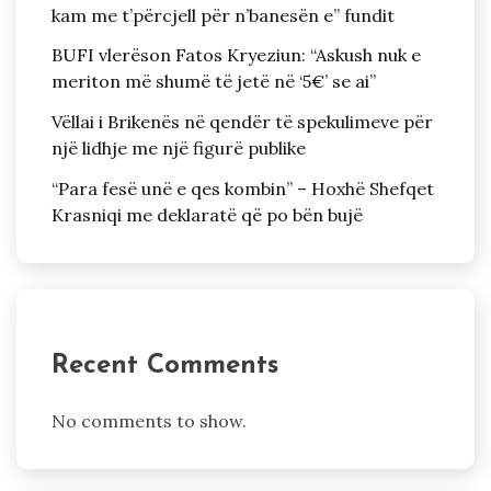
kam me t’përcjell për n’banesën e” fundit
BUFI vlerëson Fatos Kryeziun: “Askush nuk e
meriton më shumë të jetë në ‘5€’ se ai”
Vëllai i Brikenës në qendër të spekulimeve për
një lidhje me një figurë publike
“Para fesë unë e qes kombin” – Hoxhë Shefqet
Krasniqi me deklaratë që po bën bujë
Recent Comments
No comments to show.