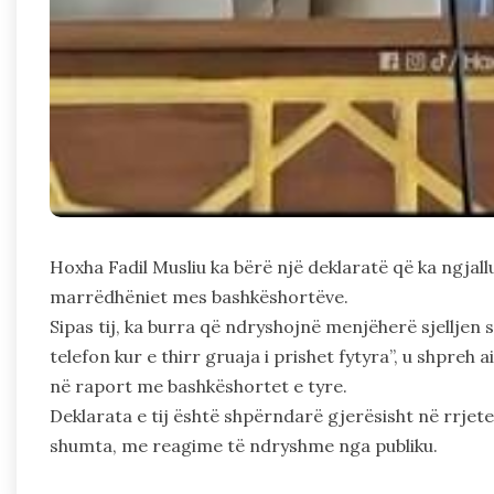
Hoxha Fadil Musliu ka bërë një deklaratë që ka ngjall
marrëdhëniet mes bashkëshortëve.
Sipas tij, ka burra që ndryshojnë menjëherë sjelljen
telefon kur e thirr gruaja i prishet fytyra”, u shpreh 
në raport me bashkëshortet e tyre.
Deklarata e tij është shpërndarë gjerësisht në rrjete
shumta, me reagime të ndryshme nga publiku.