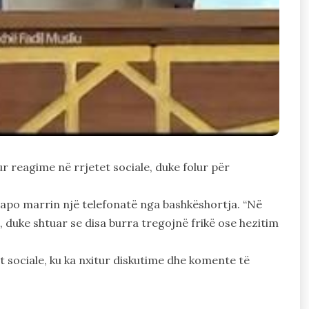
ur reagime në rrjetet sociale, duke folur për
 sapo marrin një telefonatë nga bashkëshortja. “Në
ai, duke shtuar se disa burra tregojnë frikë ose hezitim
t sociale, ku ka nxitur diskutime dhe komente të