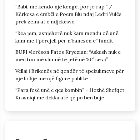
“Babi, më këndo një këngë, por jo rap!” /
Kërkesa e ëmbël e Poem Blu ndaj Ledri Vulës
prek zemrat e ndjekësve
“Rea jem, asnjeherë nuk kam mendu që unë
kam me t’përcjell për n’banesën e” fundit
BUFI vlerëson Fatos Kryeziun: “Askush nuk e
meriton më shumë të jetë në ‘5€’ se ai”
Vëllai i Brikenës në qendër të spekulimeve për
një lidhje me një figurë publike
“Para fesë unë e qes kombin” – Hoxhë Shefqet
Krasniqi me deklaratë që po bën bujë