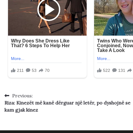
Previous:
Post
Riza: Kinezët më kanë dërguar një letër, po dyshojnë se
navigation
kam gjak kinez