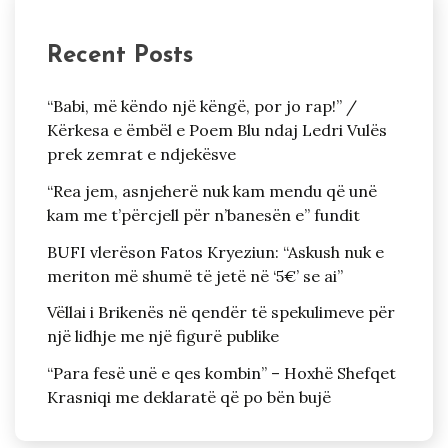
Recent Posts
“Babi, më këndo një këngë, por jo rap!” /
Kërkesa e ëmbël e Poem Blu ndaj Ledri Vulës
prek zemrat e ndjekësve
“Rea jem, asnjeherë nuk kam mendu që unë
kam me t’përcjell për n’banesën e” fundit
BUFI vlerëson Fatos Kryeziun: “Askush nuk e
meriton më shumë të jetë në ‘5€’ se ai”
Vëllai i Brikenës në qendër të spekulimeve për
një lidhje me një figurë publike
“Para fesë unë e qes kombin” – Hoxhë Shefqet
Krasniqi me deklaratë që po bën bujë