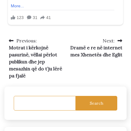
Previous:
Next:
Post
Motrat i kërkojnë
Dramë e re në internet
navigation
pasurinë, vëllai përlot
mes Xhenetës dhe Eglit
publikun dhe jep
mesazhin që do t’ju lërë
pa fjalë
Search