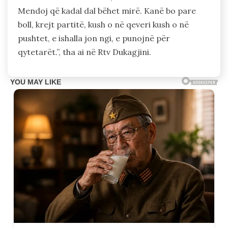
Mendoj që kadal dal bëhet mirë. Kanë bo pare
boll, krejt partitë, kush o në qeveri kush o në
pushtet, e ishalla jon ngi, e punojnë për
qytetarët.”, tha ai në Rtv Dukagjini.