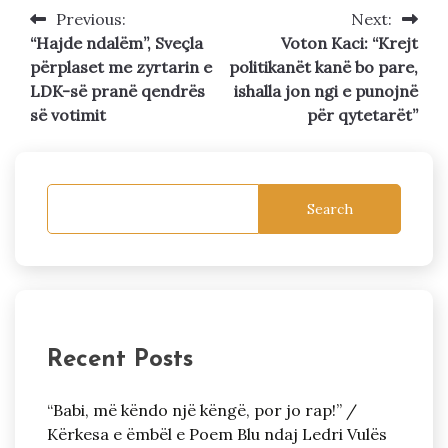
Previous:
Next:
Post
“Hajde ndalëm”, Sveçla
Voton Kaci: “Krejt
navigation
përplaset me zyrtarin e
politikanët kanë bo pare,
LDK-së pranë qendrës
ishalla jon ngi e punojnë
së votimit
për qytetarët”
Search
Recent Posts
“Babi, më këndo një këngë, por jo rap!” /
Kërkesa e ëmbël e Poem Blu ndaj Ledri Vulës