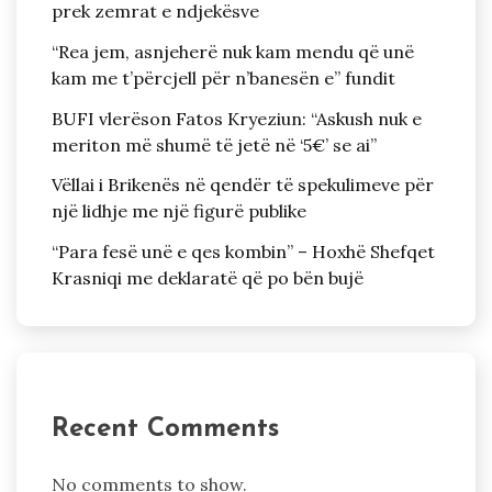
prek zemrat e ndjekësve
“Rea jem, asnjeherë nuk kam mendu që unë
kam me t’përcjell për n’banesën e” fundit
BUFI vlerëson Fatos Kryeziun: “Askush nuk e
meriton më shumë të jetë në ‘5€’ se ai”
Vëllai i Brikenës në qendër të spekulimeve për
një lidhje me një figurë publike
“Para fesë unë e qes kombin” – Hoxhë Shefqet
Krasniqi me deklaratë që po bën bujë
Recent Comments
No comments to show.