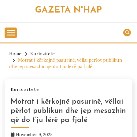
Skip
GAZETA N'HAP
to
content
Home
Kuriozitete
Motrat i kërkojnë pasurinë, vëllai përlot publikun
dhe jep mesazhin që do t’ju lërë pa fjalë
Kuriozitete
Motrat i kërkojnë pasurinë, vëllai
përlot publikun dhe jep mesazhin
që do t’ju lërë pa fjalë
November 9, 2025