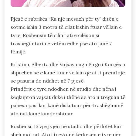
Pjesë e rubrikës “Ka një mesazh për ty” ditën e
sotme ishin 3 motra të cilat kishin ftuar vëllain e
tyre, Roxhensin të cilin i ati e cilëson si
trashëgimtarin e vetëm edhe pse ato janë 7
fëmijë.
Kristina, Alberta dhe Vojsava nga Pirgu i Korçës u
shprehën se e kanë ftuar vëllain që ai t’i premtojë
se pasuria do ndahet në 7 pjesë.
Prindërit e tyre ndodhen në studio dhe nëna i
keqkupton vajzat duke i thënë se ato u treguan të
pabesa pasi kur kanë diskutuar për trashëgiminë
ato nuk kanë kundërshtuar.
Roxhensi, 15 vjeç vjen në studio dhe përlotet kur
sheh motrat. Ato i tregojnë kërkesën e tyre për