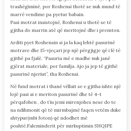
trashëgiminë, por Roxhensi thotë se nuk mund të
marrë vendime pa pyetur babain.
Pasi motrat insistojnë, Roxhensi u thotë se të
gjitha do marrin atë që meritojnë dhe i premton.
Arditi pyet Roxhensin si ja la kaq lehtë pasurinë
motrave dhe 15-vjeçari jep një përgjigje që i lë të
gjithë pa fjalë. “Pasuria më e madhe nuk janë
gjërat materiale, por familja. Ajo ja jep të gjithë
pasurinë njeriut”, tha Roxhensi.
Në fund motrat i thanë vëllait se e gjitha ishte një
lojë pasi ai e meriton pasurinë dhe të 4-t
përqafohen , do t’iu jemi mirenjohes nese do te
na ndihmonit që të mirmbajmë faqen vetëm duke
shtypur(mbi foton) që ndodhet më
poshtë.Faleminderit për mirkuptimin SHQIPE