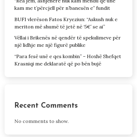
“Rea jem, asnjeherë nuk kam mendu që unë
kam me t’përcjell për n’banesën e” fundit
BUFI vlerëson Fatos Kryeziun: “Askush nuk e
meriton më shumë të jetë në ‘5€’ se ai”
Vëllai i Brikenës në qendër të spekulimeve për
një lidhje me një figurë publike
“Para fesë unë e qes kombin” – Hoxhë Shefqet
Krasniqi me deklaratë që po bën bujë
Recent Comments
No comments to show.