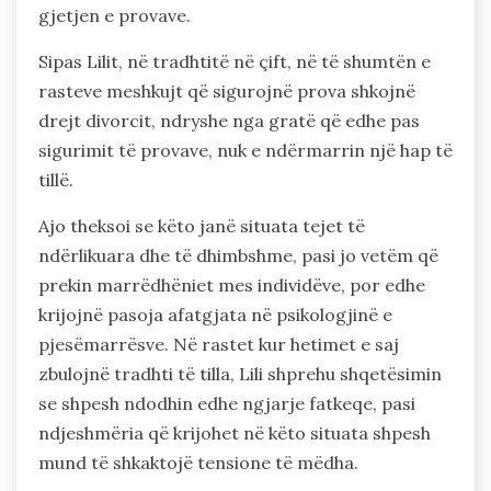
gjetjen e provave.
Sipas Lilit, në tradhtitë në çift, në të shumtën e
rasteve meshkujt që sigurojnë prova shkojnë
drejt divorcit, ndryshe nga gratë që edhe pas
sigurimit të provave, nuk e ndërmarrin një hap të
tillë.
Ajo theksoi se këto janë situata tejet të
ndërlikuara dhe të dhimbshme, pasi jo vetëm që
prekin marrëdhëniet mes individëve, por edhe
krijojnë pasoja afatgjata në psikologjinë e
pjesëmarrësve. Në rastet kur hetimet e saj
zbulojnë tradhti të tilla, Lili shprehu shqetësimin
se shpesh ndodhin edhe ngjarje fatkeqe, pasi
ndjeshmëria që krijohet në këto situata shpesh
mund të shkaktojë tensione të mëdha.