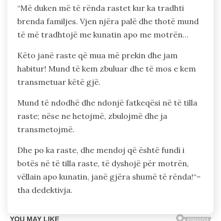
“Më duken më të rënda rastet kur ka tradhti
brenda familjes. Vjen njëra palë dhe thotë mund
të më tradhtojë me kunatin apo me motrën…
Këto janë raste që mua më prekin dhe jam
habitur! Mund të kem zbuluar dhe të mos e kem
transmetuar këtë gjë.
Mund të ndodhë dhe ndonjë fatkeqësi në të tilla
raste; nëse ne hetojmë, zbulojmë dhe ja
transmetojmë.
Dhe po ka raste, dhe mendoj që është fundi i
botës në të tilla raste, të dyshojë për motrën,
vëllain apo kunatin, janë gjëra shumë të rënda!“–
tha dedektivja.