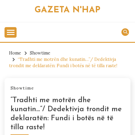
Skip
GAZETA N'HAP
to
content
Home
Showtime
“Tradhti me motrën dhe kunatin…”/ Dedektivja
trondit me deklaratën: Fundi i botës në të tilla raste!
Showtime
“Tradhti me motrën dhe
kunatin…”/ Dedektivja trondit me
deklaratën: Fundi i botës në të
tilla raste!