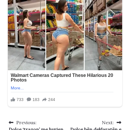
Previous:
Next:
Post
Dolce ‘trazon’ me hyrjen
Dolce bën deklaratën e