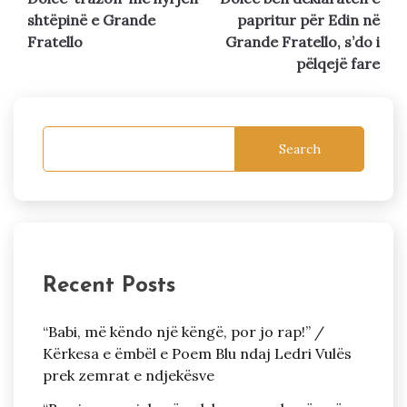
navigation
shtëpinë e Grande
papritur për Edin në
Fratello
Grande Fratello, s’do i
pëlqejë fare
Search
Recent Posts
“Babi, më këndo një këngë, por jo rap!” /
Kërkesa e ëmbël e Poem Blu ndaj Ledri Vulës
prek zemrat e ndjekësve