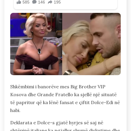
Shkëmbimi i banorëve mes Big Brother VIP
Kosova dhe Grande Fratello ka sjellë një situatë
të papritur që ka lënë fansat e çiftit Dolce-Edi në
habi.
Deklarata e Dolce-s gjatë hyrjes së saj në
shtëpinë italiane ka ngjallur shumë diskutime dhe