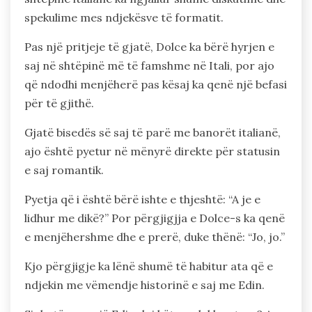
spekulime mes ndjekësve të formatit.
Pas një pritjeje të gjatë, Dolce ka bërë hyrjen e
saj në shtëpinë më të famshme në Itali, por ajo
që ndodhi menjëherë pas kësaj ka qenë një befasi
për të gjithë.
Gjatë bisedës së saj të parë me banorët italianë,
ajo është pyetur në mënyrë direkte për statusin
e saj romantik.
Pyetja që i është bërë ishte e thjeshtë: “A je e
lidhur me dikë?” Por përgjigjja e Dolce-s ka qenë
e menjëhershme dhe e prerë, duke thënë: “Jo, jo.”
Kjo përgjigje ka lënë shumë të habitur ata që e
ndjekin me vëmendje historinë e saj me Edin.