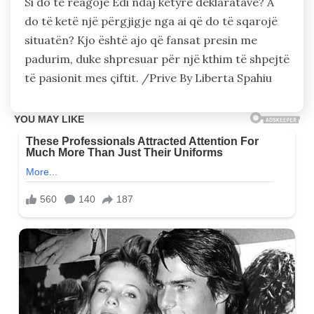
Si do të reagojë Edi ndaj këtyre deklaratave? A
do të ketë një përgjigje nga ai që do të sqarojë
situatën? Kjo është ajo që fansat presin me
padurim, duke shpresuar për një kthim të shpejtë
të pasionit mes çiftit. /Prive By Liberta Spahiu