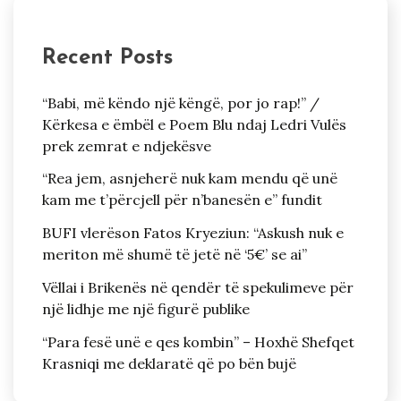
Recent Posts
“Babi, më këndo një këngë, por jo rap!” /
Kërkesa e ëmbël e Poem Blu ndaj Ledri Vulës
prek zemrat e ndjekësve
“Rea jem, asnjeherë nuk kam mendu që unë
kam me t’përcjell për n’banesën e” fundit
BUFI vlerëson Fatos Kryeziun: “Askush nuk e
meriton më shumë të jetë në ‘5€’ se ai”
Vëllai i Brikenës në qendër të spekulimeve për
një lidhje me një figurë publike
“Para fesë unë e qes kombin” – Hoxhë Shefqet
Krasniqi me deklaratë që po bën bujë