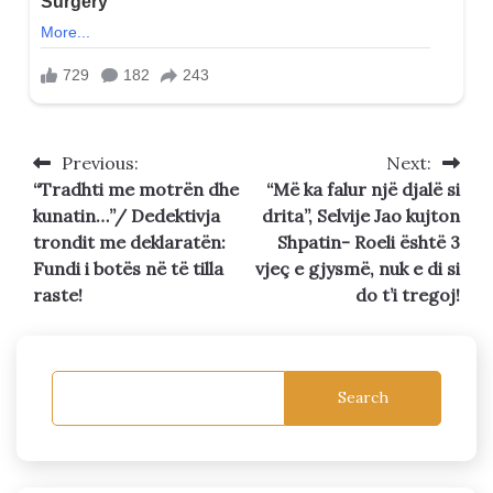
Previous:
Next:
Post
“Tradhti me motrën dhe
“Më ka falur një djalë si
navigation
kunatin…”/ Dedektivja
drita”, Selvije Jao kujton
trondit me deklaratën:
Shpatin- Roeli është 3
Fundi i botës në të tilla
vjeç e gjysmë, nuk e di si
raste!
do t’i tregoj!
Search