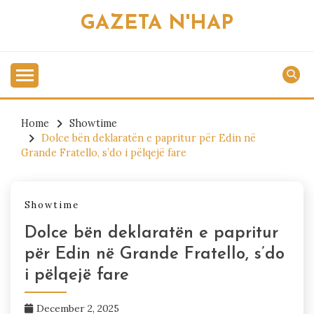
Skip
GAZETA N'HAP
to
content
Home
Showtime
Dolce bën deklaratën e papritur për Edin në
Grande Fratello, s’do i pëlqejë fare
Showtime
Dolce bën deklaratën e papritur
për Edin në Grande Fratello, s’do
i pëlqejë fare
December 2, 2025