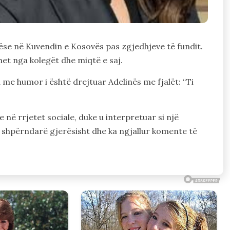
lëse në Kuvendin e Kosovës pas zgjedhjeve të fundit.
et nga kolegët dhe miqtë e saj.
a me humor i është drejtuar Adelinës me fjalët: “Ti
ë rrjetet sociale, duke u interpretuar si një
 shpërndarë gjerësisht dhe ka ngjallur komente të