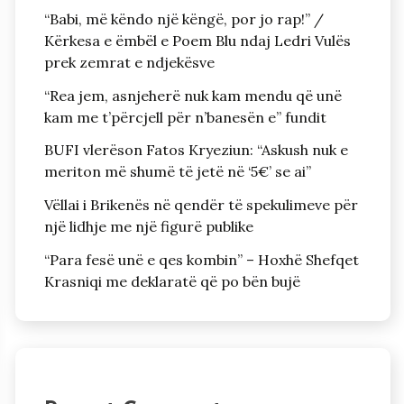
“Babi, më këndo një këngë, por jo rap!” /
Kërkesa e ëmbël e Poem Blu ndaj Ledri Vulës
prek zemrat e ndjekësve
“Rea jem, asnjeherë nuk kam mendu që unë
kam me t’përcjell për n’banesën e” fundit
BUFI vlerëson Fatos Kryeziun: “Askush nuk e
meriton më shumë të jetë në ‘5€’ se ai”
Vëllai i Brikenës në qendër të spekulimeve për
një lidhje me një figurë publike
“Para fesë unë e qes kombin” – Hoxhë Shefqet
Krasniqi me deklaratë që po bën bujë