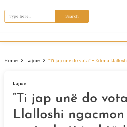
Skip
to
Search
content
for:
Home
Lajme
“Ti jap unë do vota” – Edona Llallo
Lajme
“Ti jap unë do vot
Llalloshi ngacmon