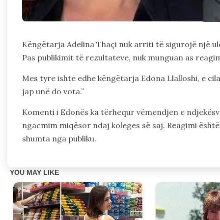
Këngëtarja Adelina Thaçi nuk arriti të sigurojë një u
Pas publikimit të rezultateve, nuk munguan as reagim
Mes tyre ishte edhe këngëtarja Edona Llalloshi, e cil
jap unë do vota.”
Komenti i Edonës ka tërhequr vëmendjen e ndjekësve n
ngacmim miqësor ndaj koleges së saj. Reagimi është
shumta nga publiku.