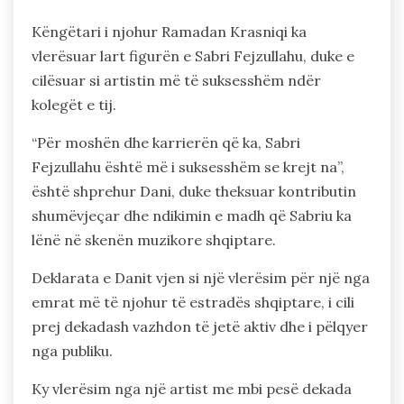
Këngëtari i njohur Ramadan Krasniqi ka
vlerësuar lart figurën e Sabri Fejzullahu, duke e
cilësuar si artistin më të suksesshëm ndër
kolegët e tij.
“Për moshën dhe karrierën që ka, Sabri
Fejzullahu është më i suksesshëm se krejt na”,
është shprehur Dani, duke theksuar kontributin
shumëvjeçar dhe ndikimin e madh që Sabriu ka
lënë në skenën muzikore shqiptare.
Deklarata e Danit vjen si një vlerësim për një nga
emrat më të njohur të estradës shqiptare, i cili
prej dekadash vazhdon të jetë aktiv dhe i pëlqyer
nga publiku.
Ky vlerësim nga një artist me mbi pesë dekada