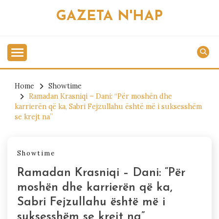
Skip
GAZETA N'HAP
to
content
Home
Showtime
Ramadan Krasniqi – Dani: “Për moshën dhe
karrierën që ka, Sabri Fejzullahu është më i suksesshëm
se krejt na”
Showtime
Ramadan Krasniqi – Dani: “Për
moshën dhe karrierën që ka,
Sabri Fejzullahu është më i
suksesshëm se krejt na”