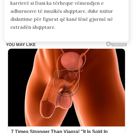
karrierë si Dani ka tërhequr vëmendjen e
adhuruesve të muzikës shqiptare, duke nxitur
diskutime për figurat që kanë lënë gjurmë në
estradën shqiptare.