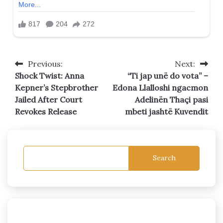
Previous:
Next:
Post
Shock Twist: Anna
“Ti jap unë do vota” –
navigation
Kepner’s Stepbrother
Edona Llalloshi ngacmon
Jailed After Court
Adelinën Thaçi pasi
Revokes Release
mbeti jashtë Kuvendit
Search