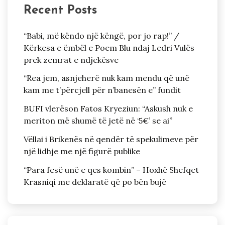
Recent Posts
“Babi, më këndo një këngë, por jo rap!” /
Kërkesa e ëmbël e Poem Blu ndaj Ledri Vulës
prek zemrat e ndjekësve
“Rea jem, asnjeherë nuk kam mendu që unë
kam me t’përcjell për n’banesën e” fundit
BUFI vlerëson Fatos Kryeziun: “Askush nuk e
meriton më shumë të jetë në ‘5€’ se ai”
Vëllai i Brikenës në qendër të spekulimeve për
një lidhje me një figurë publike
“Para fesë unë e qes kombin” – Hoxhë Shefqet
Krasniqi me deklaratë që po bën bujë