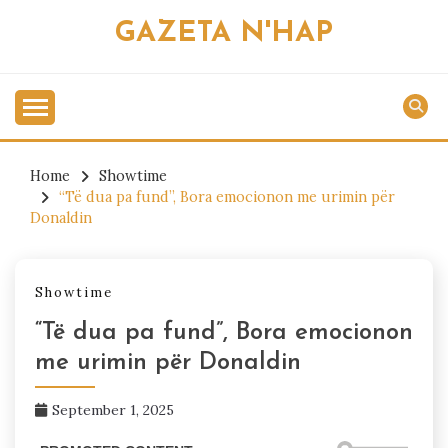
Skip
GAZETA N'HAP
to
content
Home
Showtime
“Të dua pa fund”, Bora emocionon me urimin për
Donaldin
Showtime
“Të dua pa fund”, Bora emocionon
me urimin për Donaldin
September 1, 2025