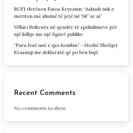
BUFI vlerëson Fatos Kryeziun: “Askush nuk e
meriton më shumë të jetë në ‘5€’ se ai”
Vëllai i Brikenës në qendër të spekulimeve për
një lidhje me një figurë publike
“Para fesë unë e qes kombin” – Hoxhë Shefqet
Krasniqi me deklaratë që po bën bujë
Recent Comments
No comments to show.