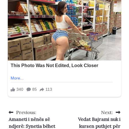
Previous:
Next:
Post
Amaneti i nënës së
Vedat Bajrami nuk i
navigation
ndjerë: Synetia bëhet
kursen puthjet për