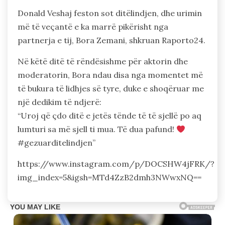
Donald Veshaj feston sot ditëlindjen, dhe urimin
më të veçantë e ka marrë pikërisht nga
partnerja e tij, Bora Zemani, shkruan Raporto24.
Në këtë ditë të rëndësishme për aktorin dhe
moderatorin, Bora ndau disa nga momentet më
të bukura të lidhjes së tyre, duke e shoqëruar me
një dedikim të ndjerë:
“Uroj që çdo ditë e jetës tënde të të sjellë po aq
lumturi sa më sjell ti mua. Të dua pafund!
#gezuarditelindjen”
https://www.instagram.com/p/DOCSHW4jFRK/?
img_index=5&igsh=MTd4ZzB2dmh3NWwxNQ==