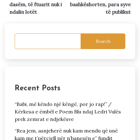
dasëm, të ftuarit nuk i
bashkëshorten, para syve
ndalin lotët
të publikut
Search
Recent Posts
“Babi, më këndo një këngë, por jo rap!” /
Kërkesa e ëmbël e Poem Blu ndaj Ledri Vulës
prek zemrat e ndjekësve
“Rea jem, asnjeherë nuk kam mendu që unë
kam me t’përcjell për n’banesën e” fundit