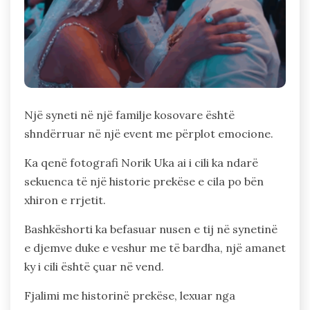
Një syneti në një familje kosovare është
shndërruar në një event me përplot emocione.
Ka qenë fotografi Norik Uka ai i cili ka ndarë
sekuenca të një historie prekëse e cila po bën
xhiron e rrjetit.
Bashkëshorti ka befasuar nusen e tij në synetinë
e djemve duke e veshur me të bardha, një amanet
ky i cili është çuar në vend.
Fjalimi me historinë prekëse, lexuar nga