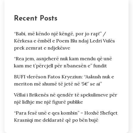
Recent Posts
“Babi, më këndo një këngë, por jo rap!” /
Kërkesa e ëmbël e Poem Blu ndaj Ledri Vulës
prek zemrat e ndjekësve
“Rea jem, asnjeherë nuk kam mendu që unë
kam me t’përcjell për n’banesën e” fundit
BUFI vlerëson Fatos Kryeziun: “Askush nuk e
meriton më shumë të jetë në ‘5€’ se ai”
Vëllai i Brikenës në qendër të spekulimeve për
një lidhje me një figurë publike
“Para fesë unë e qes kombin” – Hoxhë Shefqet
Krasniqi me deklaratë që po bën bujë