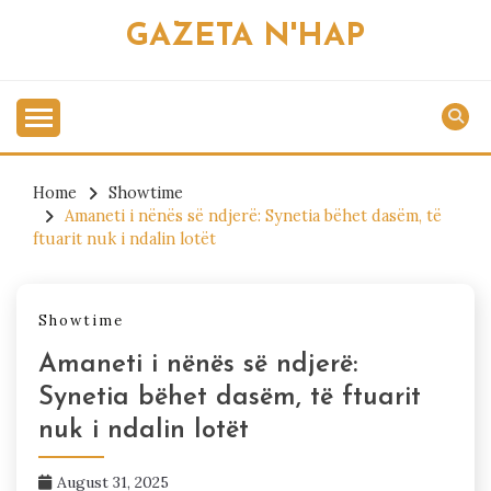
Skip
GAZETA N'HAP
to
content
Home
Showtime
Amaneti i nënës së ndjerë: Synetia bëhet dasëm, të
ftuarit nuk i ndalin lotët
Showtime
Amaneti i nënës së ndjerë:
Synetia bëhet dasëm, të ftuarit
nuk i ndalin lotët
August 31, 2025