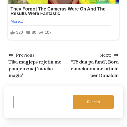
Previous:
Next:
Post
Tika magjeps rrjetin me
“Të dua pa fund”, Bora
navigation
pamjen e saj ‘mocha
emocionon me urimin
magic’
për Donaldin
Search