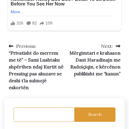
Previous:
Next:
Post
“Privatisht do merrem
Mërgimtari e krahason
navigation
me të” – Sami Lushtaku
Daut Haradinajn me
shpërthen ndaj Kurtit në
Radoiçiqin, e kërcënon
Pressing pas akuzave se
publikisht me “kanun”
deshi t’ia sulmojë
eskortën
Search