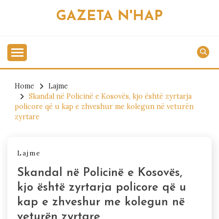
Skip
GAZETA N'HAP
to
content
Home
Lajme
Skandal në Policinë e Kosovës, kjo është zyrtarja
policore që u kap e zhveshur me kolegun në veturën
zyrtare
Lajme
Skandal në Policinë e Kosovës,
kjo është zyrtarja policore që u
kap e zhveshur me kolegun në
veturën zyrtare