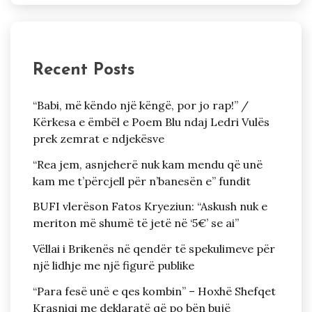
Recent Posts
“Babi, më këndo një këngë, por jo rap!” /
Kërkesa e ëmbël e Poem Blu ndaj Ledri Vulës
prek zemrat e ndjekësve
“Rea jem, asnjeherë nuk kam mendu që unë
kam me t’përcjell për n’banesën e” fundit
BUFI vlerëson Fatos Kryeziun: “Askush nuk e
meriton më shumë të jetë në ‘5€’ se ai”
Vëllai i Brikenës në qendër të spekulimeve për
një lidhje me një figurë publike
“Para fesë unë e qes kombin” – Hoxhë Shefqet
Krasniqi me deklaratë që po bën bujë