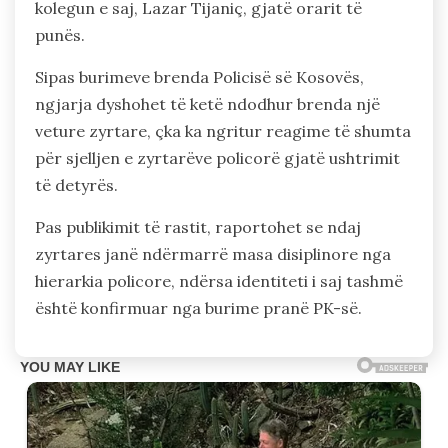
kolegun e saj, Lazar Tijaniç, gjatë orarit të
punës.
Sipas burimeve brenda Policisë së Kosovës,
ngjarja dyshohet të ketë ndodhur brenda një
veture zyrtare, çka ka ngritur reagime të shumta
për sjelljen e zyrtarëve policorë gjatë ushtrimit
të detyrës.
Pas publikimit të rastit, raportohet se ndaj
zyrtares janë ndërmarrë masa disiplinore nga
hierarkia policore, ndërsa identiteti i saj tashmë
është konfirmuar nga burime pranë PK-së.