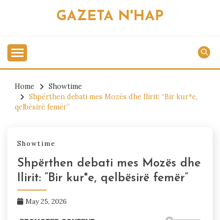
Skip
GAZETA N'HAP
to
content
Home
Showtime
Shpërthen debati mes Mozës dhe Ilirit: “Bir kur*e,
qelbësirë femër”
Showtime
Shpërthen debati mes Mozës dhe
Ilirit: “Bir kur*e, qelbësirë femër”
May 25, 2026