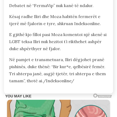
Debatet në “FermaVip” nuk kanë të ndalur.
Kësaj radhe Iliri dhe Moza habitën fermerët e
tjerë më fjalorin e tyre, shkruan Indeksonline.
E gjithë kjo filloi pasi Moza komentoi një skenë si
LGBT teksa Iliri nuk hezitoi t’i rikthehet ashpër
duke shpërthyer në fjalor.
Në pamjet e transmetuara, Iliri dëgjohet pranë
pishinës, duke thënë: “Bir kur*e, qelbësirë femër.
Tri shterpa janë, asgjë tjetër, tri shterpa e them
tamam”, thotë ai./Indeksonline/