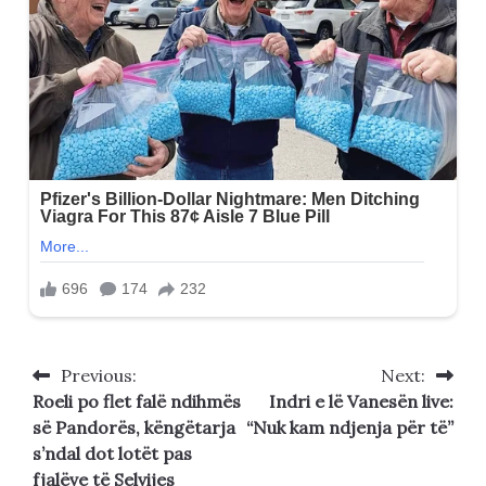
Previous:
Next:
Post
Roeli po flet falë ndihmës
Indri e lë Vanesën live:
navigation
së Pandorës, këngëtarja
“Nuk kam ndjenja për të”
s’ndal dot lotët pas
fjalëve të Selvijes