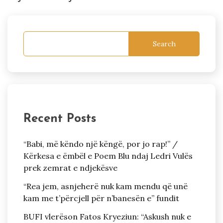
Search
Recent Posts
“Babi, më këndo një këngë, por jo rap!” /
Kërkesa e ëmbël e Poem Blu ndaj Ledri Vulës
prek zemrat e ndjekësve
“Rea jem, asnjeherë nuk kam mendu që unë
kam me t’përcjell për n’banesën e” fundit
BUFI vlerëson Fatos Kryeziun: “Askush nuk e