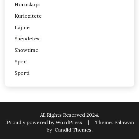
Horoskopi
Kuriozitete
Lajme
Shëndetësi
Showtime
Sport
Sporti
All Rights Reserved 2024.
Proudly powered by WordPress
|
Theme: Palawan
by
Candid Themes
.