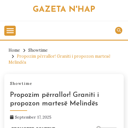
Skip
GAZETA N'HAP
to
content
Home
Showtime
Propozim përrallor! Graniti i propozon martesë
Melindës
Showtime
Propozim përrallor! Graniti i
propozon martesë Melindës
September 17, 2025