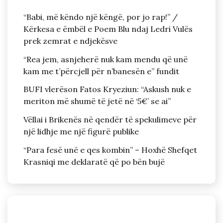
“Babi, më këndo një këngë, por jo rap!” /
Kërkesa e ëmbël e Poem Blu ndaj Ledri Vulës
prek zemrat e ndjekësve
“Rea jem, asnjeherë nuk kam mendu që unë
kam me t’përcjell për n’banesën e” fundit
BUFI vlerëson Fatos Kryeziun: “Askush nuk e
meriton më shumë të jetë në ‘5€’ se ai”
Vëllai i Brikenës në qendër të spekulimeve për
një lidhje me një figurë publike
“Para fesë unë e qes kombin” – Hoxhë Shefqet
Krasniqi me deklaratë që po bën bujë