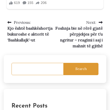
Previous:
Next:
Post
Kjo është bashkëshortja
Foshnja bie në rërë gjatë
navigation
bukuroshe e aktorit të
përpjekjes për t’u
‘Bashkallajk’-ut
ngritur – reagimi i saj i
mahnit të gjithë
Search
Recent Posts