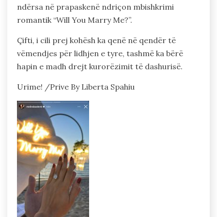
ndërsa në prapaskenë ndriçon mbishkrimi
romantik “Will You Marry Me?”.
Çifti, i cili prej kohësh ka qenë në qendër të
vëmendjes për lidhjen e tyre, tashmë ka bërë
hapin e madh drejt kurorëzimit të dashurisë.
Urime! /Prive By Liberta Spahiu