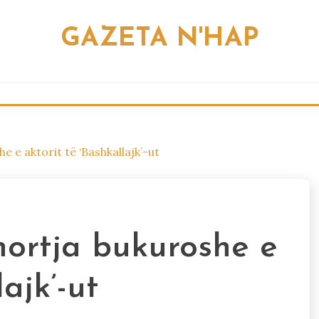
GAZETA N'HAP
 e aktorit të ‘Bashkallajk’-ut
hortja bukuroshe e
ajk’-ut