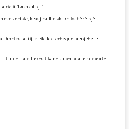
rialit ‘Bashkallajk’.
teve sociale, kësaj radhe aktori ka bërë një
këshortes së tij, e cila ka tërhequr menjëherë
tjetrit, ndërsa ndjekësit kanë shpërndarë komente