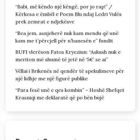
“Babi, më këndo një këngë, por jo rap!” /
Kërkesa e ëmbël e Poem Blu ndaj Ledri Vulës
prek zemrat e ndjekësve
“Rea jem, asnjeherë nuk kam mendu që unë
kam me t’përcjell për n’banesën e” fundit
BUFI vlerëson Fatos Kryeziun: “Askush nuk e
meriton më shumë të jetë në ‘5€’ se ai”
Vëllai i Brikenës në qendër të spekulimeve për
një lidhje me një figurë publike
“Para fesë unë e qes kombin” – Hoxhë Shefqet
Krasniqi me deklaratë që po bën bujë