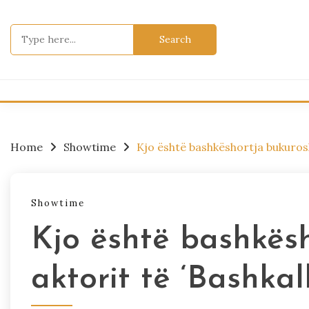
Skip
to
Search
content
for:
Home
Showtime
Kjo është bashkëshortja bukuroshe
Showtime
Kjo është bashkës
aktorit të ‘Bashkall