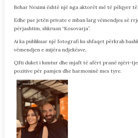
Behar Nesimi është një nga aktorët më të pëlqyer të se
Edhe pse jetën private e mban larg vëmendjes së rrje
përjashtim, shkruan “Kosovarja”.
Ai ka publikuar një fotografi ku shfaqet përkrah bash
vëmendjen e mijëra ndjekësve.
Çifti duket i lumtur dhe mjaft të afërt pranë njëri-
pozitive për pamjen dhe harmoninë mes tyre.