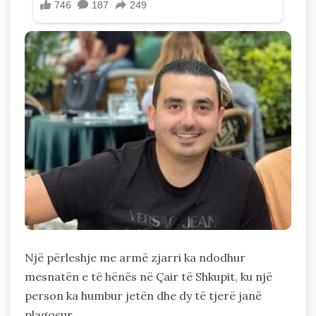
Një përleshje me armë zjarri ka ndodhur
mesnatën e të hënës në Çair të Shkupit, ku një
person ka humbur jetën dhe dy të tjerë janë
plagosur.