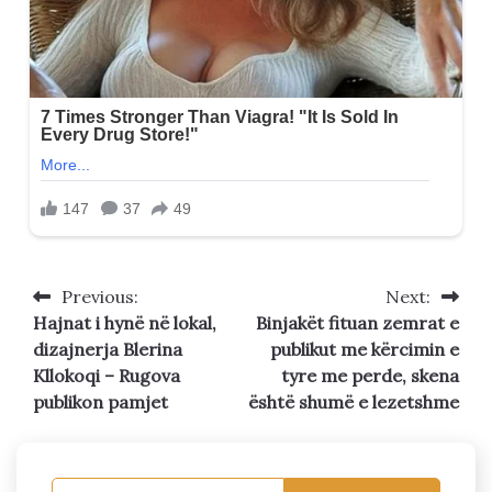
Previous:
Next:
Post
Hajnat i hynë në lokal,
Binjakët fituan zemrat e
navigation
dizajnerja Blerina
publikut me kërcimin e
Kllokoqi – Rugova
tyre me perde, skena
publikon pamjet
është shumë e lezetshme