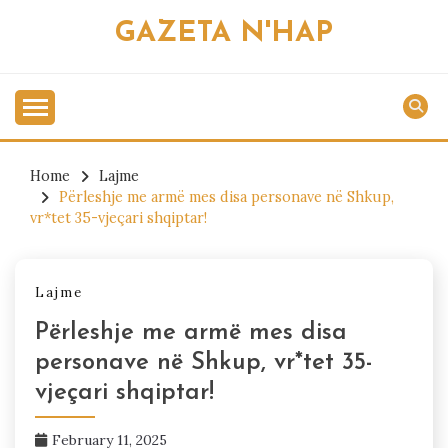
Skip
GAZETA N'HAP
to
content
Home
Lajme
Përleshje me armë mes disa personave në Shkup,
vr*tet 35-vjeçari shqiptar!
Lajme
Përleshje me armë mes disa
personave në Shkup, vr*tet 35-
vjeçari shqiptar!
February 11, 2025