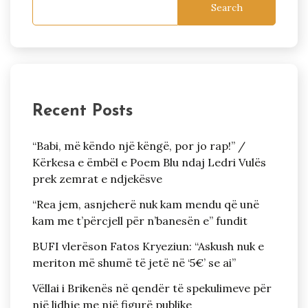
Search
Recent Posts
“Babi, më këndo një këngë, por jo rap!” /
Kërkesa e ëmbël e Poem Blu ndaj Ledri Vulës
prek zemrat e ndjekësve
“Rea jem, asnjeherë nuk kam mendu që unë
kam me t’përcjell për n’banesën e” fundit
BUFI vlerëson Fatos Kryeziun: “Askush nuk e
meriton më shumë të jetë në ‘5€’ se ai”
Vëllai i Brikenës në qendër të spekulimeve për
një lidhje me një figurë publike