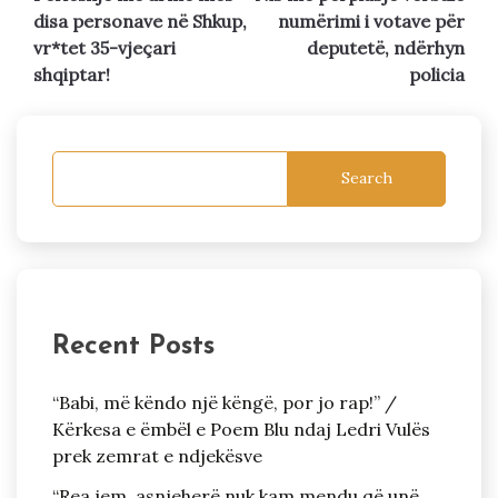
navigation
disa personave në Shkup,
numërimi i votave për
vr*tet 35-vjeçari
deputetë, ndërhyn
shqiptar!
policia
Search
Recent Posts
“Babi, më këndo një këngë, por jo rap!” /
Kërkesa e ëmbël e Poem Blu ndaj Ledri Vulës
prek zemrat e ndjekësve
“Rea jem, asnjeherë nuk kam mendu që unë