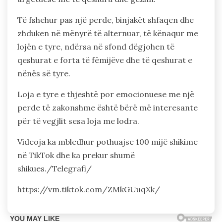
Të fshehur pas një perde, binjakët shfaqen dhe
zhduken në mënyrë të alternuar, të kënaqur me
lojën e tyre, ndërsa në sfond dëgjohen të
qeshurat e forta të fëmijëve dhe të qeshurat e
nënës së tyre.
Loja e tyre e thjeshtë por emocionuese me një
perde të zakonshme është bërë më interesante
për të vegjlit sesa loja me lodra.
Videoja ka mbledhur pothuajse 100 mijë shikime
në TikTok dhe ka prekur shumë
shikues./Telegrafi/
https://vm.tiktok.com/ZMkGUuqXk/