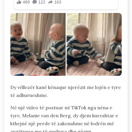
Dy vëllezër kanë kënaqur njerëzit me lojën e tyre
të adhurueshme.
Në një video të postuar në TikTok nga nëna e
tyre, Melanie van den Berg, dy djem kureshtar e
kthejnë një perde të zakonshme në lodrën më
argëtuese me të qeshura dhe gëzim.