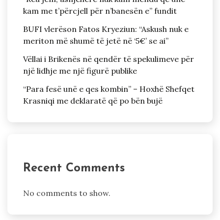
kam me t’përcjell për n’banesën e” fundit
BUFI vlerëson Fatos Kryeziun: “Askush nuk e
meriton më shumë të jetë në ‘5€’ se ai”
Vëllai i Brikenës në qendër të spekulimeve për
një lidhje me një figurë publike
“Para fesë unë e qes kombin” – Hoxhë Shefqet
Krasniqi me deklaratë që po bën bujë
Recent Comments
No comments to show.