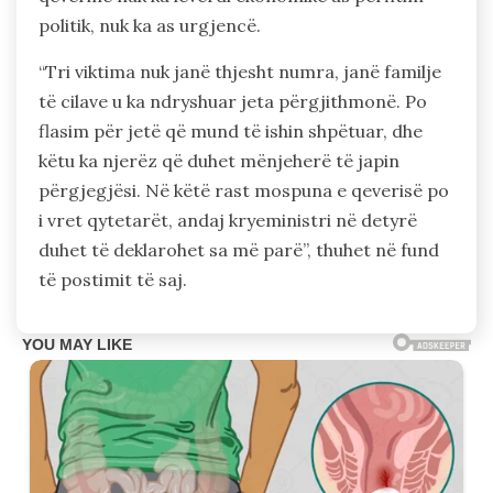
politik, nuk ka as urgjencë.
“Tri viktima nuk janë thjesht numra, janë familje
të cilave u ka ndryshuar jeta përgjithmonë. Po
flasim për jetë që mund të ishin shpëtuar, dhe
këtu ka njerëz që duhet mënjeherë të japin
përgjegjësi. Në këtë rast mospuna e qeverisë po
i vret qytetarët, andaj kryeministri në detyrë
duhet të deklarohet sa më parë”, thuhet në fund
të postimit të saj.