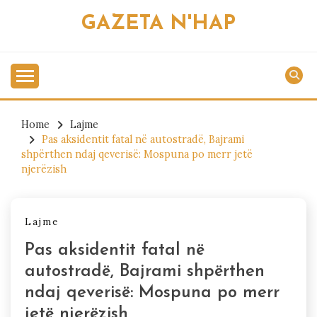
Skip
GAZETA N'HAP
to
content
Home
Lajme
Pas aksidentit fatal në autostradë, Bajrami
shpërthen ndaj qeverisë: Mospuna po merr jetë
njerëzish
Lajme
Pas aksidentit fatal në
autostradë, Bajrami shpërthen
ndaj qeverisë: Mospuna po merr
jetë njerëzish