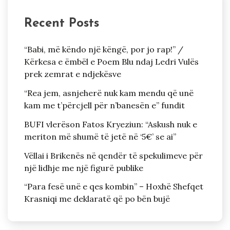
Recent Posts
“Babi, më këndo një këngë, por jo rap!” /
Kërkesa e ëmbël e Poem Blu ndaj Ledri Vulës
prek zemrat e ndjekësve
“Rea jem, asnjeherë nuk kam mendu që unë
kam me t’përcjell për n’banesën e” fundit
BUFI vlerëson Fatos Kryeziun: “Askush nuk e
meriton më shumë të jetë në ‘5€’ se ai”
Vëllai i Brikenës në qendër të spekulimeve për
një lidhje me një figurë publike
“Para fesë unë e qes kombin” – Hoxhë Shefqet
Krasniqi me deklaratë që po bën bujë