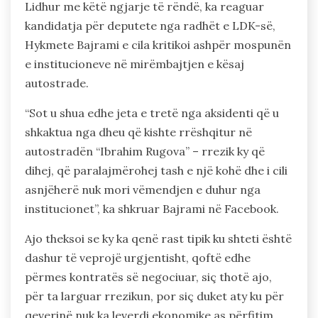
Lidhur me këtë ngjarje të rëndë, ka reaguar
kandidatja për deputete nga radhët e LDK-së,
Hykmete Bajrami e cila kritikoi ashpër mospunën
e institucioneve në mirëmbajtjen e kësaj
autostrade.
“Sot u shua edhe jeta e tretë nga aksidenti që u
shkaktua nga dheu që kishte rrëshqitur në
autostradën “Ibrahim Rugova” – rrezik ky që
dihej, që paralajmërohej tash e një kohë dhe i cili
asnjëherë nuk mori vëmendjen e duhur nga
institucionet”, ka shkruar Bajrami në Facebook.
Ajo theksoi se ky ka qenë rast tipik ku shteti është
dashur të veprojë urgjentisht, qoftë edhe
përmes kontratës së negociuar, siç thotë ajo,
për ta larguar rrezikun, por siç duket aty ku për
qeverinë nuk ka leverdi ekonomike as përfitim