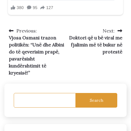
Previous:
Next:
Post
Vjosa Osmani trazon
Doktori që u bë viral me
navigation
politikën: “Unë dhe Albini
fjalimin më të bukur në
do të qeverisim prapë,
protestë
pavarësisht
kundërshtimit të
kryesisë!”
Search