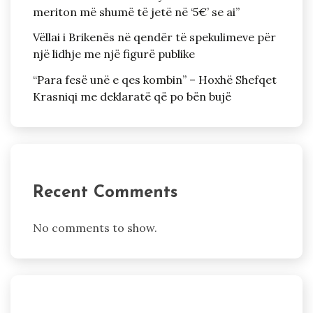
meriton më shumë të jetë në ‘5€’ se ai”
Vëllai i Brikenës në qendër të spekulimeve për
një lidhje me një figurë publike
“Para fesë unë e qes kombin” – Hoxhë Shefqet
Krasniqi me deklaratë që po bën bujë
Recent Comments
No comments to show.