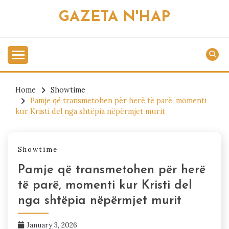
Skip
GAZETA N'HAP
to
content
Home
Showtime
Pamje që transmetohen për herë të parë, momenti
kur Kristi del nga shtëpia nëpërmjet murit
Showtime
Pamje që transmetohen për herë
të parë, momenti kur Kristi del
nga shtëpia nëpërmjet murit
January 3, 2026