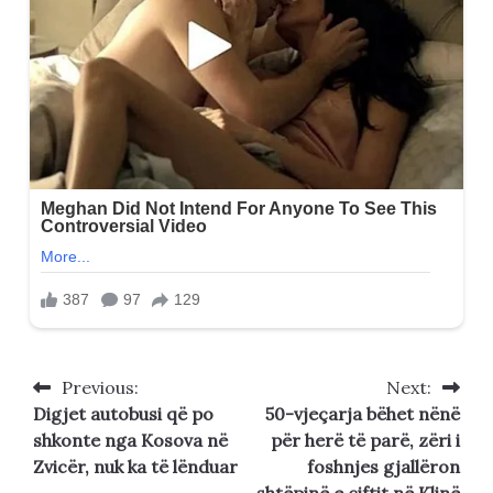
Previous:
Next:
Post
Digjet autobusi që po
50-vjeçarja bëhet nënë
navigation
shkonte nga Kosova në
për herë të parë, zëri i
Zvicër, nuk ka të lënduar
foshnjes gjallëron