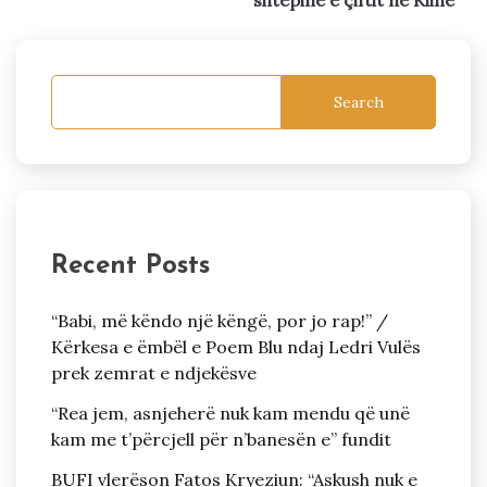
shtëpinë e çiftit në Klinë
Search
Recent Posts
“Babi, më këndo një këngë, por jo rap!” /
Kërkesa e ëmbël e Poem Blu ndaj Ledri Vulës
prek zemrat e ndjekësve
“Rea jem, asnjeherë nuk kam mendu që unë
kam me t’përcjell për n’banesën e” fundit
BUFI vlerëson Fatos Kryeziun: “Askush nuk e