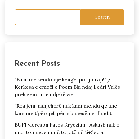
Search
Recent Posts
“Babi, më këndo një këngë, por jo rap!” /
Kërkesa e ëmbël e Poem Blu ndaj Ledri Vulës
prek zemrat e ndjekësve
“Rea jem, asnjeherë nuk kam mendu që unë
kam me t’përcjell për n’banesën e” fundit
BUFI vlerëson Fatos Kryeziun: “Askush nuk e
meriton më shumë të jetë në ‘5€’ se ai”