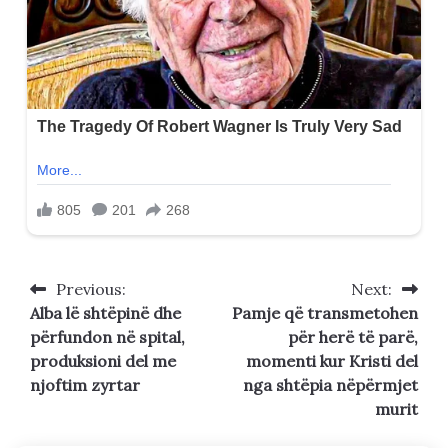
Previous:
Next:
Post
Alba lë shtëpinë dhe
Pamje që transmetohen
navigation
përfundon në spital,
për herë të parë,
produksioni del me
momenti kur Kristi del
njoftim zyrtar
nga shtëpia nëpërmjet
murit