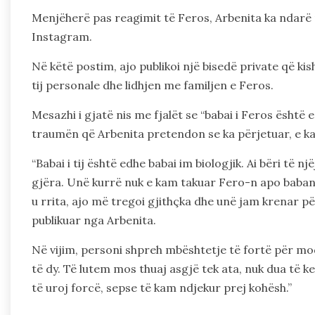
Menjëherë pas reagimit të Feros, Arbenita ka ndarë n
Instagram.
Në këtë postim, ajo publikoi një bisedë private që ki
tij personale dhe lidhjen me familjen e Feros.
Mesazhi i gjatë nis me fjalët se “babai i Feros është 
traumën që Arbenita pretendon se ka përjetuar, e ka 
“Babai i tij është edhe babai im biologjik. Ai bëri të 
gjëra. Unë kurrë nuk e kam takuar Fero-n apo babanë
u rrita, ajo më tregoi gjithçka dhe unë jam krenar p
publikuar nga Arbenita.
Në vijim, personi shpreh mbështetje të fortë për mod
të dy. Të lutem mos thuaj asgjë tek ata, nuk dua të k
të uroj forcë, sepse të kam ndjekur prej kohësh.”