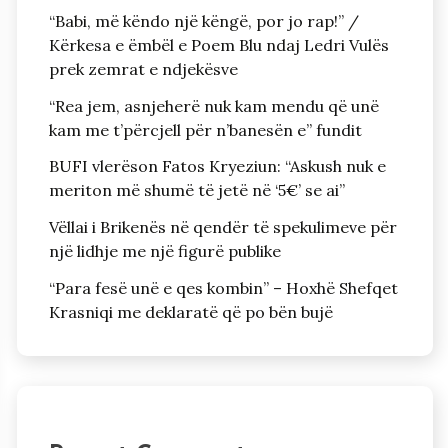
“Babi, më këndo një këngë, por jo rap!” /
Kërkesa e ëmbël e Poem Blu ndaj Ledri Vulës
prek zemrat e ndjekësve
“Rea jem, asnjeherë nuk kam mendu që unë
kam me t’përcjell për n’banesën e” fundit
BUFI vlerëson Fatos Kryeziun: “Askush nuk e
meriton më shumë të jetë në ‘5€’ se ai”
Vëllai i Brikenës në qendër të spekulimeve për
një lidhje me një figurë publike
“Para fesë unë e qes kombin” – Hoxhë Shefqet
Krasniqi me deklaratë që po bën bujë