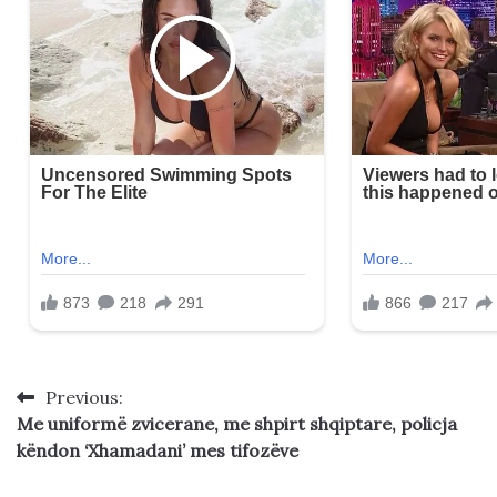
Previous:
Post
Me uniformë zvicerane, me shpirt shqiptare, policja
navigation
këndon ‘Xhamadani’ mes tifozëve