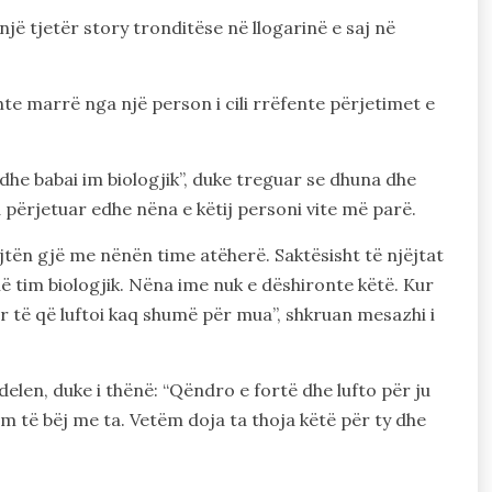
jë tjetër story tronditëse në llogarinë e saj në
shte marrë nga një person i cili rrëfente përjetimet e
edhe babai im biologjik”, duke treguar se dhuna dhe
përjetuar edhe nëna e këtij personi vite më parë.
njëjtën gjë me nënën time atëherë. Saktësisht të njëjtat
 tim biologjik. Nëna ime nuk e dëshironte këtë. Kur
ër të që luftoi kaq shumë për mua”, shkruan mesazhi i
elen, duke i thënë: “Qëndro e fortë dhe lufto për ju
em të bëj me ta. Vetëm doja ta thoja këtë për ty dhe