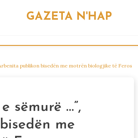
GAZETA N'HAP
 Arbenita publikon bisedën me motrën biologjike të Feros
 e sëmurë …”,
 bisedën me