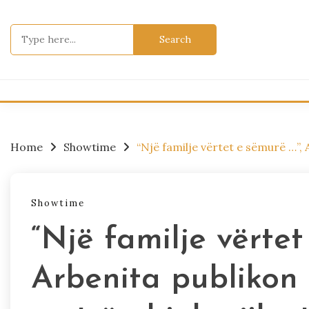
Skip
to
Search
content
for:
Home
Showtime
“Një familje vërtet e sëmurë …”,
Showtime
“Një familje vërtet
Arbenita publikon