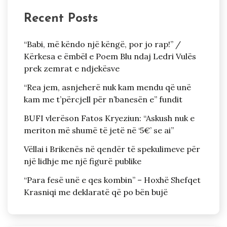
Recent Posts
“Babi, më këndo një këngë, por jo rap!” /
Kërkesa e ëmbël e Poem Blu ndaj Ledri Vulës
prek zemrat e ndjekësve
“Rea jem, asnjeherë nuk kam mendu që unë
kam me t’përcjell për n’banesën e” fundit
BUFI vlerëson Fatos Kryeziun: “Askush nuk e
meriton më shumë të jetë në ‘5€’ se ai”
Vëllai i Brikenës në qendër të spekulimeve për
një lidhje me një figurë publike
“Para fesë unë e qes kombin” – Hoxhë Shefqet
Krasniqi me deklaratë që po bën bujë