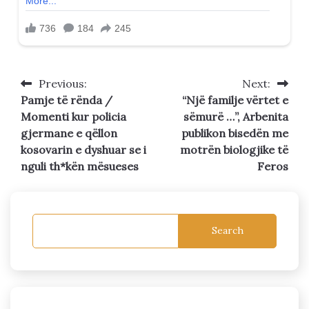
Previous:
Next:
Post
Pamje të rënda /
“Një familje vërtet e
navigation
Momenti kur policia
sëmurë …”, Arbenita
gjermane e qëllon
publikon bisedën me
kosovarin e dyshuar se i
motrën biologjike të
nguli th*kën mësueses
Feros
Search