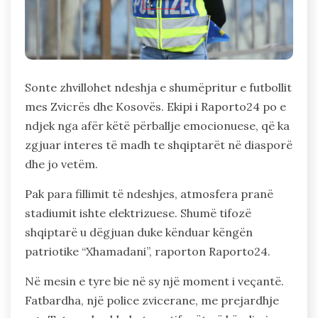
Sonte zhvillohet ndeshja e shumëpritur e futbollit
mes Zvicrës dhe Kosovës. Ekipi i Raporto24 po e
ndjek nga afër këtë përballje emocionuese, që ka
zgjuar interes të madh te shqiptarët në diasporë
dhe jo vetëm.
Pak para fillimit të ndeshjes, atmosfera pranë
stadiumit ishte elektrizuese. Shumë tifozë
shqiptarë u dëgjuan duke kënduar këngën
patriotike “Xhamadani”, raporton Raporto24.
Në mesin e tyre bie në sy një moment i veçantë.
Fatbardha, një police zvicerane, me prejardhje