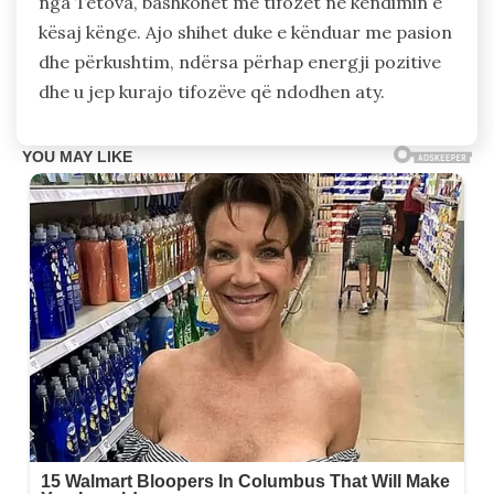
nga Tetova, bashkohet me tifozët në këndimin e
kësaj kënge. Ajo shihet duke e kënduar me pasion
dhe përkushtim, ndërsa përhap energji pozitive
dhe u jep kurajo tifozëve që ndodhen aty.