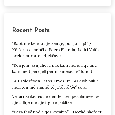
Recent Posts
“Babi, më këndo një këngë, por jo rap!” /
Kërkesa e ëmbël e Poem Blu ndaj Ledri Vulës
prek zemrat e ndjekësve
“Rea jem, asnjeherë nuk kam mendu që unë
kam me t’përcjell për n’banesën e” fundit
BUFI vlerëson Fatos Kryeziun: “Askush nuk e
meriton më shumë të jetë në ‘5€’ se ai”
Vëllai i Brikenës në qendër të spekulimeve për
një lidhje me një figurë publike
“Para fesë unë e qes kombin” – Hoxhë Shefqet