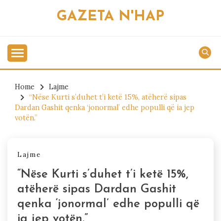
Skip
GAZETA N'HAP
to
content
Home
Lajme
“Nëse Kurti s’duhet t’i ketë 15%, atëherë sipas
Dardan Gashit qenka ‘jonormal’ edhe populli që ia jep
votën.”
Lajme
“Nëse Kurti s’duhet t’i ketë 15%,
atëherë sipas Dardan Gashit
qenka ‘jonormal’ edhe populli që
ia jep votën.”