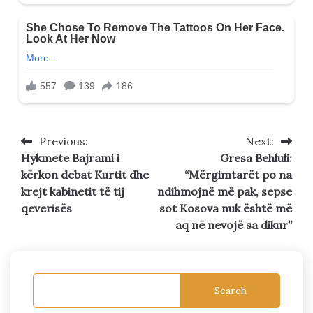
Previous:
Next:
Post
Hykmete Bajrami i
Gresa Behluli:
navigation
kërkon debat Kurtit dhe
“Mërgimtarët po na
krejt kabinetit të tij
ndihmojnë më pak, sepse
qeverisës
sot Kosova nuk është më
aq në nevojë sa dikur”
Search