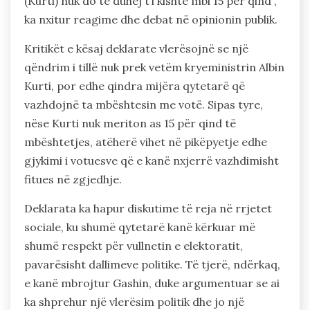
(Kurti) nuk do të duhej t’i kishte mbi 15 për qind”,
ka nxitur reagime dhe debat në opinionin publik.
Kritikët e kësaj deklarate vlerësojnë se një
qëndrim i tillë nuk prek vetëm kryeministrin Albin
Kurti, por edhe qindra mijëra qytetarë që
vazhdojnë ta mbështesin me votë. Sipas tyre,
nëse Kurti nuk meriton as 15 për qind të
mbështetjes, atëherë vihet në pikëpyetje edhe
gjykimi i votuesve që e kanë nxjerrë vazhdimisht
fitues në zgjedhje.
Deklarata ka hapur diskutime të reja në rrjetet
sociale, ku shumë qytetarë kanë kërkuar më
shumë respekt për vullnetin e elektoratit,
pavarësisht dallimeve politike. Të tjerë, ndërkaq,
e kanë mbrojtur Gashin, duke argumentuar se ai
ka shprehur një vlerësim politik dhe jo një