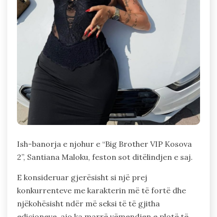
Ish-banorja e njohur e “Big Brother VIP Kosova
2”, Santiana Maloku, feston sot ditëlindjen e saj.
E konsideruar gjerësisht si një prej
konkurrenteve me karakterin më të fortë dhe
njëkohësisht ndër më seksi të të gjitha
edicioneve, ajo ka marrë vëmendjen e plotë të