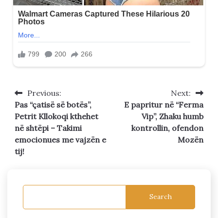
Previous:
Next:
Post
Pas “çatisë së botës”,
E papritur në “Ferma
navigation
Petrit Kllokoqi kthehet
Vip”, Zhaku humb
në shtëpi – Takimi
kontrollin, ofendon
emocionues me vajzën e
Mozën
tij!
Search