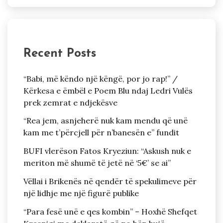
Recent Posts
“Babi, më këndo një këngë, por jo rap!” /
Kërkesa e ëmbël e Poem Blu ndaj Ledri Vulës
prek zemrat e ndjekësve
“Rea jem, asnjeherë nuk kam mendu që unë
kam me t’përcjell për n’banesën e” fundit
BUFI vlerëson Fatos Kryeziun: “Askush nuk e
meriton më shumë të jetë në ‘5€’ se ai”
Vëllai i Brikenës në qendër të spekulimeve për
një lidhje me një figurë publike
“Para fesë unë e qes kombin” – Hoxhë Shefqet