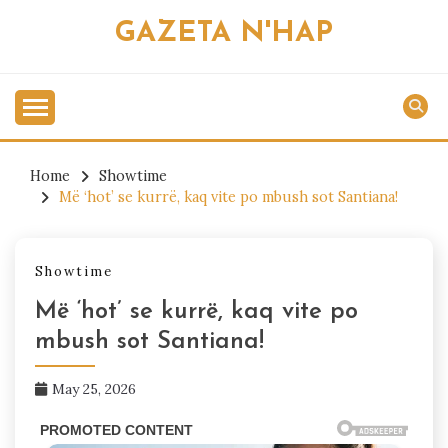
Skip
GAZETA N'HAP
to
content
Home
Showtime
Më ‘hot’ se kurrë, kaq vite po mbush sot Santiana!
Showtime
Më ‘hot’ se kurrë, kaq vite po
mbush sot Santiana!
May 25, 2026