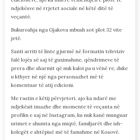
ndjekësve në rrjetet sociale në këtë ditë të
veçantë.
Bukuroshja nga Gjakova mbush sot plot 32 vite
jetë.
Santi arriti të linte gjurmë në formatin televiziv
falë lojës së saj të guximshme, qëndrimeve të
prera dhe sharmit që nuk kaloi pa u vënë re, duke
u kthyer në një nga personazhet më të
komentuar të atij edicioni.
Me rastin e këtij përvjetori, ajo ka ndarë me
ndjekësit imazhe dhe momente të veçanta në
profilin e saj në Instagram, ku nuk kanë munguar
urimet e shumta nga miqtë, familjarët dhe ish-
kolegët e shtëpisë më të famshme në Kosovë.