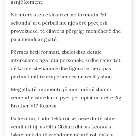
asnjë koment.
Në intervistën e shkurtër në formatin ’60
sekonda’, ai u përball me një sërë pyetjesh
provokuese, të cilave iu përgjigj menjëherë dhe
pa u menduar gjatë.
Përmes këtij formati, zbuloi disa detaje
interesante nga jeta personale, si dhe raportet
që ka me ish-banorë dhe figura të tjera pas
përfundimit të eksperiencës në reality shou.
Megjithatë, momenti që mori më së shumti
vëmendje ishte kur u pyet për opinionistet e Big
Brother VIP Kosova.
Pa hezitim, Ludo deklaroi se, nëse do të ishte
vendimi i tij, as Olta Gixhari dhe as Leonora
Jakupi nuk do të vazhdonin në atë rol, duke u