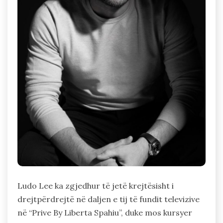
Ludo Lee ka zgjedhur të jetë krejtësisht i
drejtpërdrejtë në daljen e tij të fundit televizive
në “Prive By Liberta Spahiu”, duke mos kursyer