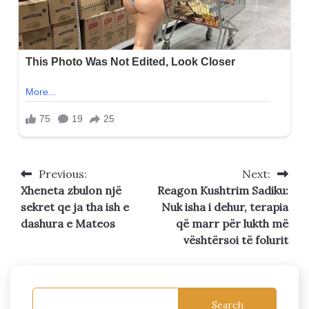
Previous:
Next:
Post
Xheneta zbulon një
Reagon Kushtrim Sadiku:
navigation
sekret qe ja tha ish e
Nuk isha i dehur, terapia
dashura e Mateos
që marr për lukth më
vështërsoi të folurit
Search