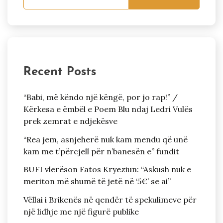
Recent Posts
“Babi, më këndo një këngë, por jo rap!” /
Kërkesa e ëmbël e Poem Blu ndaj Ledri Vulës
prek zemrat e ndjekësve
“Rea jem, asnjeherë nuk kam mendu që unë
kam me t’përcjell për n’banesën e” fundit
BUFI vlerëson Fatos Kryeziun: “Askush nuk e
meriton më shumë të jetë në ‘5€’ se ai”
Vëllai i Brikenës në qendër të spekulimeve për
një lidhje me një figurë publike