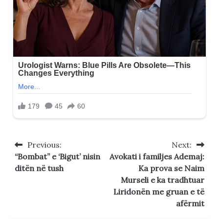
Previous:
Next:
Post
“Bombat” e ‘Bigut’ nisin
Avokati i familjes Ademaj:
navigation
ditën në tush
Ka prova se Naim
Murseli e ka tradhtuar
Liridonën me gruan e të
afërmit