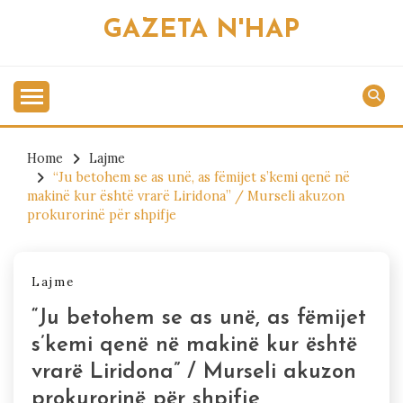
Skip
GAZETA N'HAP
to
content
Home
Lajme
“Ju betohem se as unë, as fëmijet s’kemi qenë në
makinë kur është vrarë Liridona” / Murseli akuzon
prokurorinë për shpifje
Lajme
“Ju betohem se as unë, as fëmijet
s’kemi qenë në makinë kur është
vrarë Liridona” / Murseli akuzon
prokurorinë për shpifje