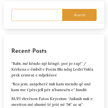
Search
Recent Posts
“Babi, më këndo një këngë, por jo rap!” /
Kërkesa e ëmbël e Poem Blu ndaj Ledri Vulës
prek zemrat e ndjekësve
“Rea jem, asnjeherë nuk kam mendu që unë
kam me t’përcjell për n’banesën e” fundit
BUFI vlerëson Fatos Kryeziun: “Askush nuk e
meriton më shumë të jetë në ‘5€’ se ai”