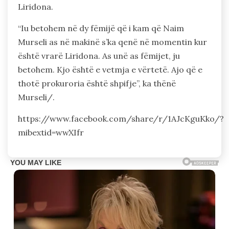
Liridona.
“Iu betohem në dy fëmijë që i kam që Naim
Murseli as në makinë s’ka qenë në momentin kur
është vrarë Liridona. As unë as fëmijet, ju
betohem. Kjo është e vetmja e vërtetë. Ajo që e
thotë prokuroria është shpifje”, ka thënë
Murseli/.
https://www.facebook.com/share/r/1AJcKguKko/?
mibextid=wwXIfr