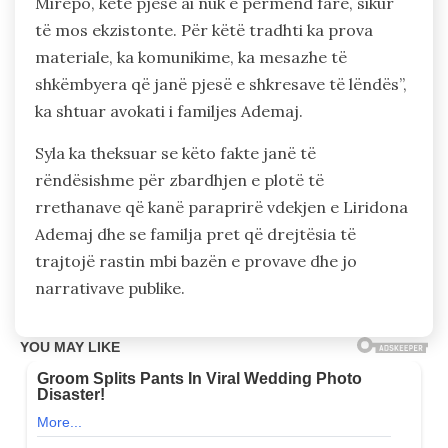
Mirëpo, këtë pjesë ai nuk e përmend fare, sikur
të mos ekzistonte. Për këtë tradhti ka prova
materiale, ka komunikime, ka mesazhe të
shkëmbyera që janë pjesë e shkresave të lëndës”,
ka shtuar avokati i familjes Ademaj.
Syla ka theksuar se këto fakte janë të
rëndësishme për zbardhjen e plotë të
rrethanave që kanë paraprirë vdekjen e Liridona
Ademaj dhe se familja pret që drejtësia të
trajtojë rastin mbi bazën e provave dhe jo
narrativave publike.