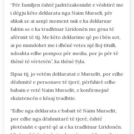
“Për familjen është jashtëzakonisht e vështirë me
i dëgju këto deklarata nga Naim Murseli, për
shkak se ai asnjë moment nuk e ka deklaruar
faktin se e ka tradhtuar Liridonën me grua të
afërmit të tij. Me këto deklarime që po i bën sot,
ai po mundohet me i dhënë vetes një lloj titulli,
ndoshta edhe pompoz për media, por jo për të
thënë të vërtetën”, ka thënë Syla.
Sipas tij, jo vetëm deklaratat e Murselit, por edhe
dëshmitë e personave të tjerë, përfshirë edhe
babain e vetë Naim Murselit, e konfirmojnë
ekzistencën e kësaj tradhtie.
“Edhe nga deklarata e babait të Naim Murselit,
por edhe nga dëshmitarë të tjerë, është
plotësisht e qartë që ai e ka tradhtuar Liridonën.