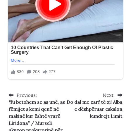
Previous:
Next:
Post
“Ju betohem se as unë, as
Do dal me zarf të zi! Alba
navigation
fëmijet s’kemi qenë në
e dëshpëruar eskalon
makinë kur është vrarë
kundrejt Limit
Liridona” / Murseli
akuzon prokurorinë për