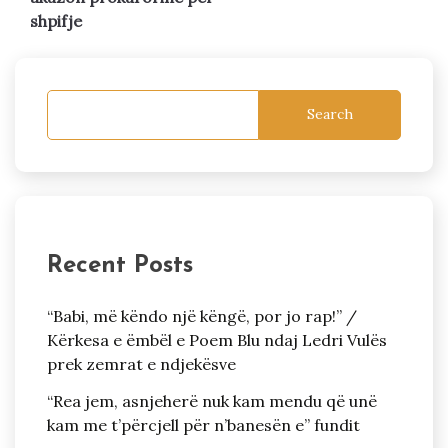
shpifje
Search
Recent Posts
“Babi, më këndo një këngë, por jo rap!” /
Kërkesa e ëmbël e Poem Blu ndaj Ledri Vulës
prek zemrat e ndjekësve
“Rea jem, asnjeherë nuk kam mendu që unë
kam me t’përcjell për n’banesën e” fundit