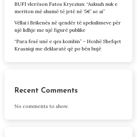
BUFI vlerëson Fatos Kryeziun: “Askush nuk e
meriton më shumë të jetë në ‘5€’ se ai”
Vëllai i Brikenës në qendër të spekulimeve për
një lidhje me një figurë publike
“Para fesë unë e qes kombin” – Hoxhë Shefqet
Krasniqi me deklaratë që po bën bujë
Recent Comments
No comments to show.