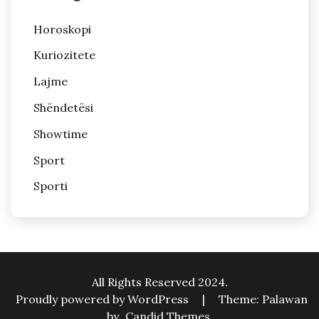
Horoskopi
Kuriozitete
Lajme
Shëndetësi
Showtime
Sport
Sporti
All Rights Reserved 2024.
Proudly powered by WordPress
|
Theme: Palawan
by
Candid Themes
.