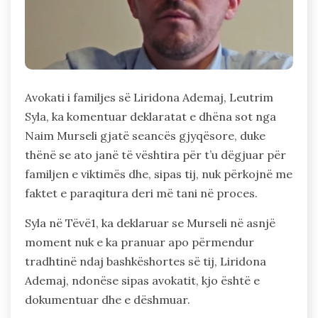
Avokati i familjes së Liridona Ademaj, Leutrim
Syla, ka komentuar deklaratat e dhëna sot nga
Naim Murseli gjatë seancës gjyqësore, duke
thënë se ato janë të vështira për t’u dëgjuar për
familjen e viktimës dhe, sipas tij, nuk përkojnë me
faktet e paraqitura deri më tani në proces.
Syla në Tëvë1, ka deklaruar se Murseli në asnjë
moment nuk e ka pranuar apo përmendur
tradhtinë ndaj bashkëshortes së tij, Liridona
Ademaj, ndonëse sipas avokatit, kjo është e
dokumentuar dhe e dëshmuar.