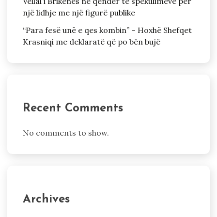
Vëllai i Brikenës në qendër të spekulimeve për
një lidhje me një figurë publike
“Para fesë unë e qes kombin” – Hoxhë Shefqet
Krasniqi me deklaratë që po bën bujë
Recent Comments
No comments to show.
Archives