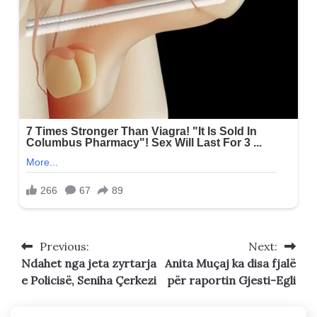
Previous:
Next:
Post
Ndahet nga jeta zyrtarja
Anita Muçaj ka disa fjalë
navigation
e Policisë, Seniha Çerkezi
për raportin Gjesti-Egli