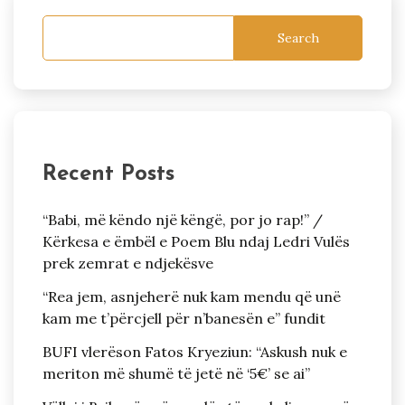
Search
Recent Posts
“Babi, më këndo një këngë, por jo rap!” /
Kërkesa e ëmbël e Poem Blu ndaj Ledri Vulës
prek zemrat e ndjekësve
“Rea jem, asnjeherë nuk kam mendu që unë
kam me t’përcjell për n’banesën e” fundit
BUFI vlerëson Fatos Kryeziun: “Askush nuk e
meriton më shumë të jetë në ‘5€’ se ai”