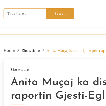
Skip
to
Search
content
for:
Home
Showtime
Anita Muçaj ka disa fjalë për rap
Showtime
Anita Muçaj ka dis
raportin Gjesti-Egl