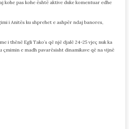
uçaj kohe pas kohe është aktive duke komentuar edhe
imi i Anitës ku shprehet e ashpër ndaj banores,
e i thënë Egli Tako’s që një djalë 24-25 vjeç nuk ka
itu çmimin e madh pavarësisht dinamikave që na vijnë