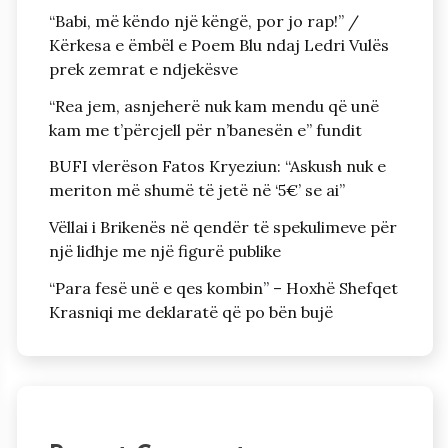
“Babi, më këndo një këngë, por jo rap!” /
Kërkesa e ëmbël e Poem Blu ndaj Ledri Vulës
prek zemrat e ndjekësve
“Rea jem, asnjeherë nuk kam mendu që unë
kam me t’përcjell për n’banesën e” fundit
BUFI vlerëson Fatos Kryeziun: “Askush nuk e
meriton më shumë të jetë në ‘5€’ se ai”
Vëllai i Brikenës në qendër të spekulimeve për
një lidhje me një figurë publike
“Para fesë unë e qes kombin” – Hoxhë Shefqet
Krasniqi me deklaratë që po bën bujë