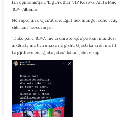
Ish opinionistja e ‘Big Brother VIP Kosova’ Anita M
‘BBV-Albania’.
Në raportin e Gjestit dhe Eglit nuk mungoi edhe reag
shkruan “Kosovarja”.
“Duke pare ‘BBVA’ me erdhi zor që s’po kam mundësi m
ardh aty me t’vu unaze në gisht, Gjesti ka ardh me f
të gjithëve për gjatë jetës” Ishin fjalët e saj.