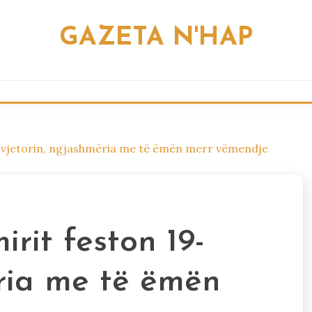
GAZETA N'HAP
9-vjetorin, ngjashmëria me të ëmën merr vëmendje
rit feston 19-
ëria me të ëmën