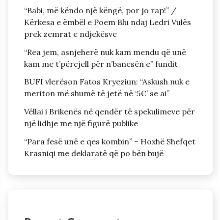
“Babi, më këndo një këngë, por jo rap!” /
Kërkesa e ëmbël e Poem Blu ndaj Ledri Vulës
prek zemrat e ndjekësve
“Rea jem, asnjeherë nuk kam mendu që unë
kam me t’përcjell për n’banesën e” fundit
BUFI vlerëson Fatos Kryeziun: “Askush nuk e
meriton më shumë të jetë në ‘5€’ se ai”
Vëllai i Brikenës në qendër të spekulimeve për
një lidhje me një figurë publike
“Para fesë unë e qes kombin” – Hoxhë Shefqet
Krasniqi me deklaratë që po bën bujë