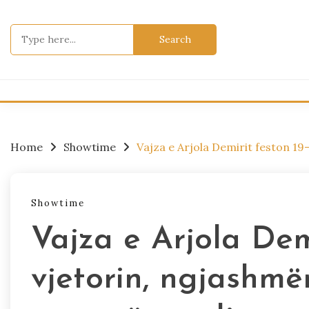
Skip
to
Search
content
for:
Home
Showtime
Vajza e Arjola Demirit feston 1
Showtime
Vajza e Arjola Demi
vjetorin, ngjashm