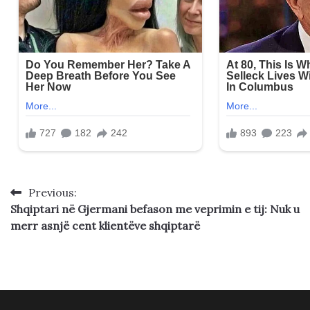
Previous:
Post
Shqiptari në Gjermani befason me veprimin e tij: Nuk u
navigation
merr asnjë cent klientëve shqiptarë