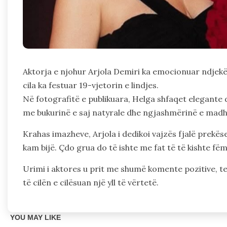
Aktorja e njohur Arjola Demiri ka emocionuar ndjekës
cila ka festuar 19-vjetorin e lindjes.
Në fotografitë e publikuara, Helga shfaqet elegante
me bukurinë e saj natyrale dhe ngjashmërinë e mad
Krahas imazheve, Arjola i dedikoi vajzës fjalë prekëse
kam bijë. Çdo grua do të ishte me fat të të kishte fë
Urimi i aktores u prit me shumë komente pozitive, t
të cilën e cilësuan një yll të vërtetë.