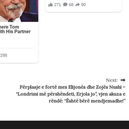
Next:
Përplasje e fortë mes Elijonës dhe Zojës Nushi –
“Londrimi më përshëndeti, Erjola jo”, vjen akuza e
rëndë: “Është bërë mendjemadhe!”