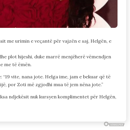
it me urimin e veçantë për vajzën e saj, Helgën, e
 dhe plot hijeshi, duke marrë menjëherë vëmendjen
he me të ëmën.
: “19 vite, nana jote. Helga ime, jam e bekuar që të
mijë, por Zoti më zgjodhi mua të jem nëna jote.”
eksa ndjekësit nuk kursyen komplimentet për Helgën,