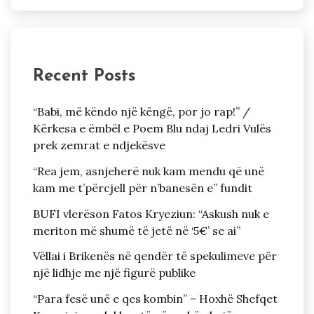
Recent Posts
“Babi, më këndo një këngë, por jo rap!” /
Kërkesa e ëmbël e Poem Blu ndaj Ledri Vulës
prek zemrat e ndjekësve
“Rea jem, asnjeherë nuk kam mendu që unë
kam me t’përcjell për n’banesën e” fundit
BUFI vlerëson Fatos Kryeziun: “Askush nuk e
meriton më shumë të jetë në ‘5€’ se ai”
Vëllai i Brikenës në qendër të spekulimeve për
një lidhje me një figurë publike
“Para fesë unë e qes kombin” – Hoxhë Shefqet