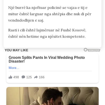
Një burrë ka njoftuar policinë se vajza e tij e
mitur është larguar nga shtëpia dhe nuk di për
vendndodhjen e saj.
Rasti i cili është lajmëruar në Fushë Kosovë,
është nën hetime nga njësitet kompetente.