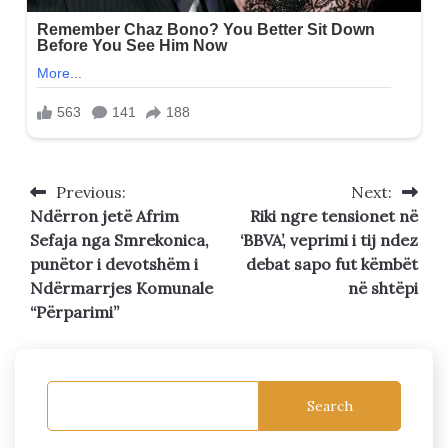
Previous:
Next:
Post
Ndërron jetë Afrim
Riki ngre tensionet në
navigation
Sefaja nga Smrekonica,
‘BBVA’, veprimi i tij ndez
punëtor i devotshëm i
debat sapo fut këmbët
Ndërmarrjes Komunale
në shtëpi
“Përparimi”
Search