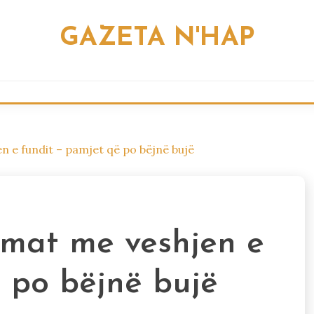
GAZETA N'HAP
 e fundit – pamjet që po bëjnë bujë
mat me veshjen e
 po bëjnë bujë