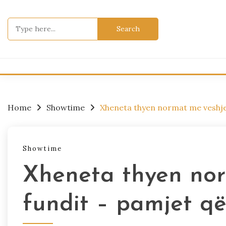
Skip
to
Search
content
for:
Home
Showtime
Xheneta thyen normat me veshjen
Showtime
Xheneta thyen nor
fundit – pamjet që