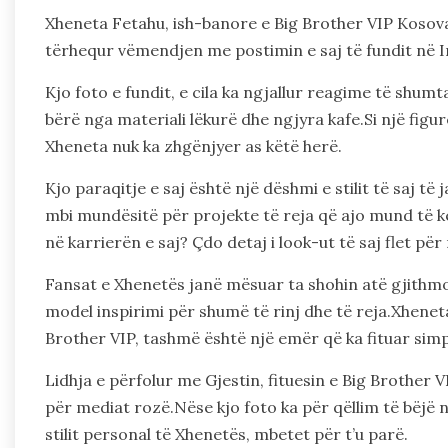
Xheneta Fetahu, ish-banore e Big Brother VIP Kosova
tërhequr vëmendjen me postimin e saj të fundit në 
Kjo foto e fundit, e cila ka ngjallur reagime të shumt
bërë nga materiali lëkurë dhe ngjyra kafe.Si një figu
Xheneta nuk ka zhgënjyer as këtë herë.
Kjo paraqitje e saj është një dëshmi e stilit të saj t
mbi mundësitë për projekte të reja që ajo mund të ke
në karrierën e saj? Çdo detaj i look-ut të saj flet pë
Fansat e Xhenetës janë mësuar ta shohin atë gjithmo
model inspirimi për shumë të rinj dhe të reja.Xheneta
Brother VIP, tashmë është një emër që ka fituar simpa
Lidhja e përfolur me Gjestin, fituesin e Big Brother V
për mediat rozë.Nëse kjo foto ka për qëllim të bëjë 
stilit personal të Xhenetës, mbetet për t’u parë.