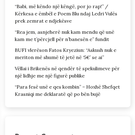
“Babi, më këndo një këngë, por jo rap!” /
Kërkesa e ëmbël e Poem Blu ndaj Ledri Vulës
prek zemrat e ndjekësve
“Rea jem, asnjeherë nuk kam mendu që unë
kam me t’përcjell për n’banesën e” fundit
BUFI vlerëson Fatos Kryeziun: “Askush nuk e
meriton më shumë të jetë në ‘5€’ se ai”
Vëllai i Brikenës në qendër të spekulimeve për
një lidhje me një figurë publike
“Para fesë unë e qes kombin” – Hoxhë Shefqet
Krasniqi me deklaratë që po bën bujë