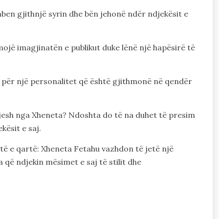
ëmben gjithnjë syrin dhe bën jehonë ndër ndjekësit e
ojë imagjinatën e publikut duke lënë një hapësirë të
 për një personalitet që është gjithmonë në qendër
veshjesh nga Xheneta? Ndoshta do të na duhet të presim
kësit e saj.
shtë e qartë: Xheneta Fetahu vazhdon të jetë një
ë ndjekin mësimet e saj të stilit dhe