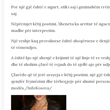
Por një gjë është e sigurt, stili i saj i guximshëm rr
saj.
Nëpërmjet këtij postimi, Xheneta ka arritur të ngacm
madhe për interpretim.
Një veshje kaq provokuese është shoqëruese e denjë
të vëmendjes.
A është kjo një shenjë e krijimit të një linje të re 
dhe të shohim çfarë të rejash do të sjellë ajo për ndje
Çfarëdo që të jetë arsyeja e këtij postimi, një gjë ë
qendër frymëzimi dhe tërheqjeje për shumë persona q
modës./InfoKosova/