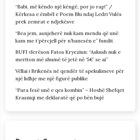
“Babi, më këndo një këngë, por jo rap!” /
Kërkesa e ëmbël e Poem Blu ndaj Ledri Vulës
prek zemrat e ndjekësve
“Rea jem, asnjeherë nuk kam mendu që unë
kam me t’përcjell për n’banesën e” fundit
BUFI vlerëson Fatos Kryeziun: “Askush nuk e
meriton më shumë të jetë në ‘5€’ se ai”
Vëllai i Brikenës në qendër të spekulimeve për
një lidhje me një figurë publike
“Para fesë unë e qes kombin” – Hoxhë Shefqet
Krasniqi me deklaratë që po bën bujë