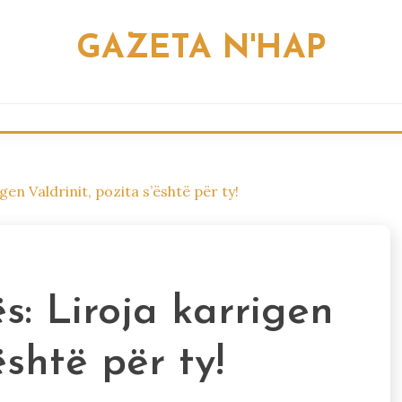
GAZETA N'HAP
en Valdrinit, pozita s’është për ty!
: Liroja karrigen
është për ty!