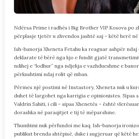
Ndërsa Prime i radhës i Big Brother VIP Kosova po zh
përplasje tjetër u zhvendos jashtë saj – këtë herë në
Ish-banorja Xheneta Fetahu ka reaguar ashpër ndaj op
deklarate të bërë nga kjo e fundit gjatë transmetimit 
ndihej e “lodhur” nga ndjekja e vazhdueshme e bano
përkushtimi ndaj rolit që mban.
Përmes një postimi në Instastory, Xheneta nuk u kur
duhet të largohet nga karrigia e opinionistes. Sipas saj
Valdrin Sahiti, i cili – sipas Xhenetës – është vlerës
dorashka në paraqitjet e tij të mëparshme.
Thumbimi nuk përfundoi me kaq. Ish-banorja ironizoi
publikut brenda shtëpisë, duke i sugjeruar që këtë he