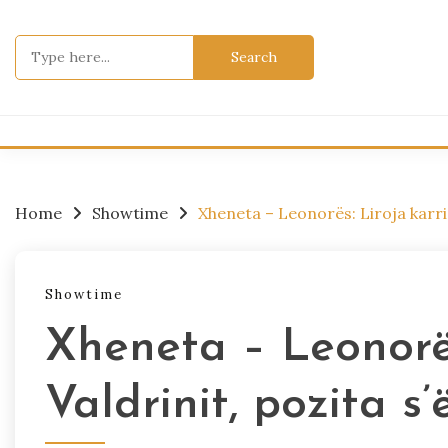
Skip
to
Search
content
for:
Home
Showtime
Xheneta – Leonorës: Liroja karrig
Showtime
Xheneta – Leonorës
Valdrinit, pozita s’