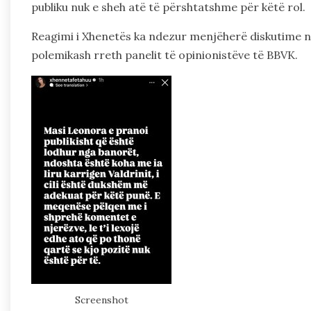
publiku nuk e sheh atë të përshtatshme për këtë rol.
Reagimi i Xhenetës ka ndezur menjëherë diskutime në 
polemikash rreth panelit të opinionistëve të BBVK.
Screenshot