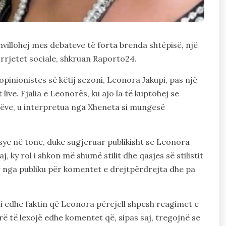
villohej mes debateve të forta brenda shtëpisë, një
 rrjetet sociale, shkruan Raporto24.
inionistes së këtij sezoni, Leonora Jakupi, pas një
live. Fjalia e Leonorës, ku ajo la të kuptohej se
rëve, u interpretua nga Xheneta si mungesë
sye në tone, duke sugjeruar publikisht se Leonora
, ky rol i shkon më shumë stilit dhe qasjes së stilistit
uar nga publiku për komentet e drejtpërdrejta dhe pa
 edhe faktin që Leonora përcjell shpesh reagimet e
rë të lexojë edhe komentet që, sipas saj, tregojnë se