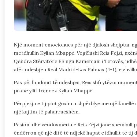
Një moment emocionues për një djalosh shqiptar nga Go
me idhullin Kylian Mbappé. Vogëlushi Reis Fejzi, nxënë
Qendra Stërvitore ES nga Kamenjani i Tetovës, udhët
afër ndeshjen Real Madrid-Las Palmas (4-1), e zhvill
Pas përfundimit të ndeshjes, Reis shfrytëzoi momenti
pranë yllit francez Kylian Mbappé.
Përpjekja e tij plot guxim u shpërblye me një fanell
një kujtim të paharrueshëm.
Pasioni dhe vendosmëria e Reis Fejzi janë shembull p
ëndërron që një ditë të ndjekë hapat e idhullit të tij