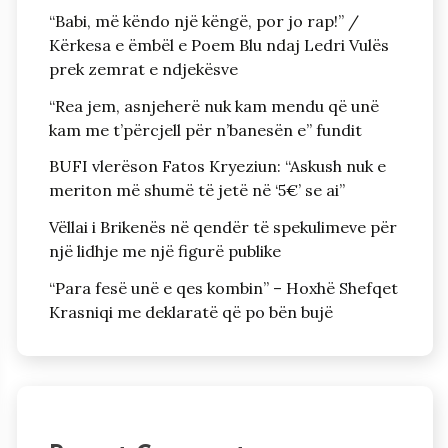
“Babi, më këndo një këngë, por jo rap!” /
Kërkesa e ëmbël e Poem Blu ndaj Ledri Vulës
prek zemrat e ndjekësve
“Rea jem, asnjeherë nuk kam mendu që unë
kam me t’përcjell për n’banesën e” fundit
BUFI vlerëson Fatos Kryeziun: “Askush nuk e
meriton më shumë të jetë në ‘5€’ se ai”
Vëllai i Brikenës në qendër të spekulimeve për
një lidhje me një figurë publike
“Para fesë unë e qes kombin” – Hoxhë Shefqet
Krasniqi me deklaratë që po bën bujë