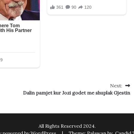
Next:
Dalin pamjet kur Jozi godet me shuplak Gjestin
All Rights Reserved 2024.
y powered by WordPress
|
Theme: Palawan by
Candid