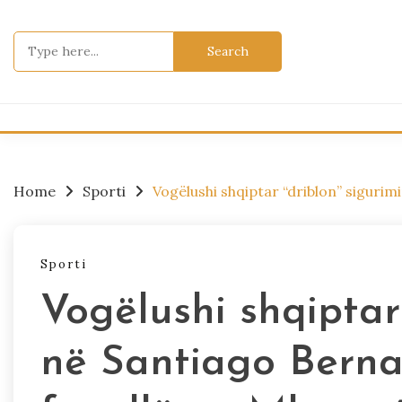
Skip
to
Search
content
for:
Home
Sporti
Vogëlushi shqiptar “driblon” siguri
Sporti
Vogëlushi shqiptar
në Santiago Bern