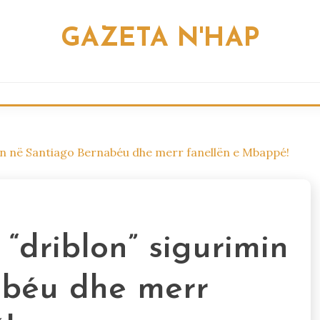
GAZETA N'HAP
min në Santiago Bernabéu dhe merr fanellën e Mbappé!
 “driblon” sigurimin
abéu dhe merr