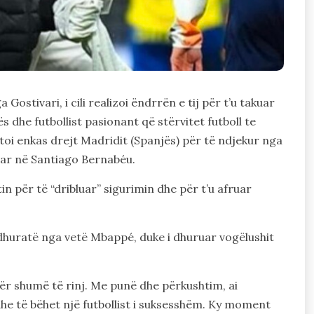
stivari, i cili realizoi ëndrrën e tij për t’u takuar
s dhe futbollist pasionant që stërvitet futboll te
oi enkas drejt Madridit (Spanjës) për të ndjekur nga
uar në Santiago Bernabéu.
n për të “dribluar” sigurimin dhe për t’u afruar
ë dhuratë nga vetë Mbappé, duke i dhuruar vogëlushit
ër shumë të rinj. Me punë dhe përkushtim, ai
 dhe të bëhet një futbollist i suksesshëm. Ky moment