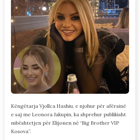
Këngëtarja Vjollca Haxhiu, e njohur për afërsinë
e saj me Leonora Jakupin, ka shprehur publikisht
mbështetjen për Elijonen në “Big Brother VIP
Kosova”.