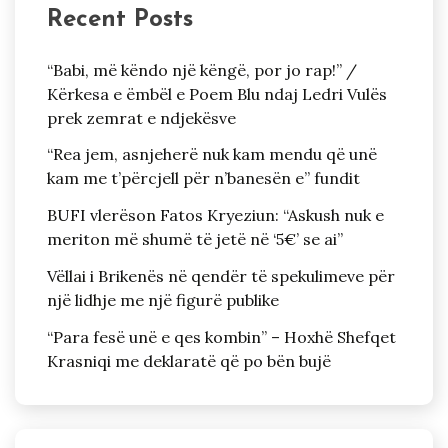
Recent Posts
“Babi, më këndo një këngë, por jo rap!” /
Kërkesa e ëmbël e Poem Blu ndaj Ledri Vulës
prek zemrat e ndjekësve
“Rea jem, asnjeherë nuk kam mendu që unë
kam me t’përcjell për n’banesën e” fundit
BUFI vlerëson Fatos Kryeziun: “Askush nuk e
meriton më shumë të jetë në ‘5€’ se ai”
Vëllai i Brikenës në qendër të spekulimeve për
një lidhje me një figurë publike
“Para fesë unë e qes kombin” – Hoxhë Shefqet
Krasniqi me deklaratë që po bën bujë