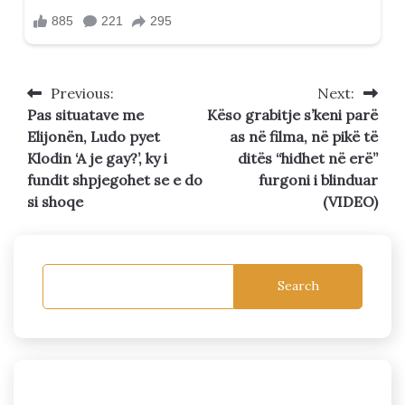
Previous:
Next:
Post
Pas situatave me
Këso grabitje s’keni parë
navigation
Elijonën, Ludo pyet
as në filma, në pikë të
Klodin ‘A je gay?’, ky i
ditës “hidhet në erë”
fundit shpjegohet se e do
furgoni i blinduar
si shoqe
(VIDEO)
Search